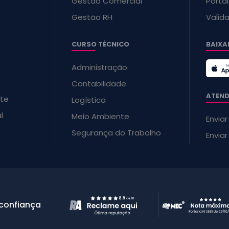
Gestão Comercial
Porta
Gestão RH
Valid
CURSO TÉCNICO
BAIXA
Administração
Contabilidade
ATEND
te
Logística
l
Meio Ambiente
Envia
Segurança do Trabalho
Envia
 confiança