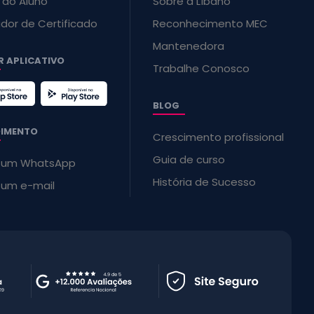
l do Aluno
Sobre a Líbano
ador de Certificado
Reconhecimento MEC
Mantenedora
R APLICATIVO
Trabalhe Conosco
BLOG
IMENTO
Crescimento profissional
Guia de curso
r um WhatsApp
História de Sucesso
r um e-mail