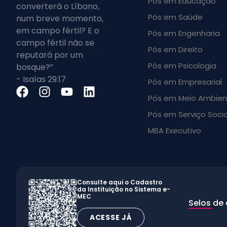
Pós em Educação
converterá o Líbano,
Pós em Saúde
num breve momento,
em campo fértil? E o
Pós em Engenharia
campo fértil não se
Pós em Direito
reputará por um
Pós em Psicologia
bosque?”
- Isaías 29:17
Pós em Empresarial
Pós em Meio Ambien
Pós em Serviço Socia
MBA Executivo
Consulte aqui o Cadastro
da Instituição no Sistema e-
MEC
Selos de
ACESSE JÁ