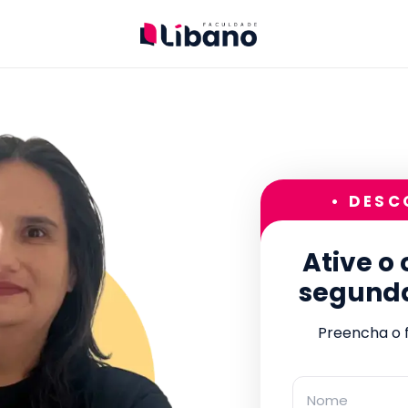
• DESC
Ative o
segund
Preencha o f