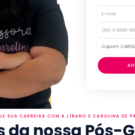
AT
LE SUA CARREIRA COM
A
LÍBANO
E
CAROLINA DE P
os da nossa Pós-