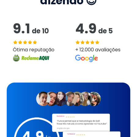
dizendo 😍
9.1
4.9
de
10
de
5
Ótima reputação
+ 12.000 avaliações