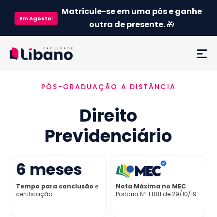
Matricule-se em uma pós e ganhe
Em
Agosto
:
outra de presente.
🎁
PÓS-GRADUAÇÃO A DISTÂNCIA
Ementa
Direito
Como funciona
Previdenciário
Credenciamento MEC
6
meses
Preço
Tempo para conclusão
e
Nota Máxima no MEC
certificação
Portaria Nª 1.881 de 29/10/19
Já sou aluno