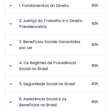
1
.
Fundamentos do Direito
80
h
2
.
Justiça do Trabalho e o Direito
80
h
Previdenciário
3
.
Benefícios Sociais Garantidos
80
h
por Lei
4
.
Os Regimes de Previdência
80
h
Social no Brasil
5
.
Seguridade Social no Brasil
80
h
6
.
Assistência Social e os
80
h
Benefícios no Brasil