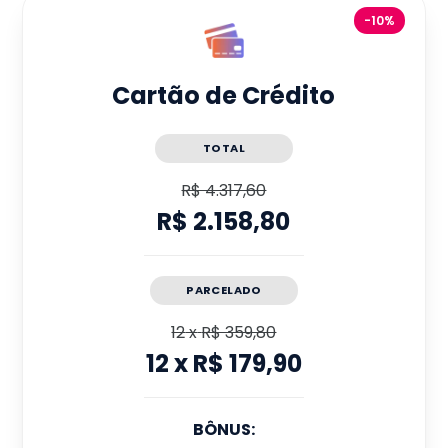
-10%
Cartão de Crédito
TOTAL
R$ 4.317,60
R$ 2.158,80
PARCELADO
12
x
R$ 359,80
12
x
R$ 179,90
BÔNUS: