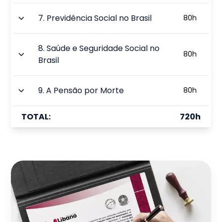
7
.
Previdência Social no Brasil
80
h
8
.
Saúde e Seguridade Social no
80
h
Brasil
9
.
A Pensão por Morte
80
h
TOTAL:
720
h