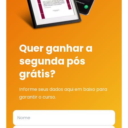
Quer ganhar a
segunda pós
grátis?
Informe seus dados aqui em baixo para
garantir o curso.