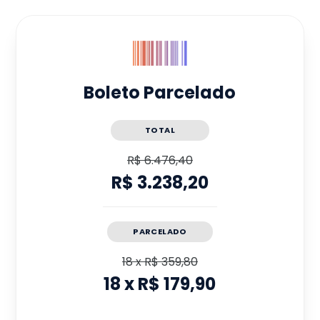
Boleto Parcelado
TOTAL
R$ 6.476,40
R$ 3.238,20
PARCELADO
18
x
R$ 359,80
18
x
R$ 179,90