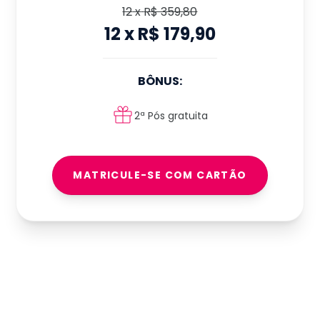
12
x
R$ 359,80
12
x
R$ 179,90
BÔNUS:
2ª Pós gratuita
MATRICULE-SE COM CARTÃO