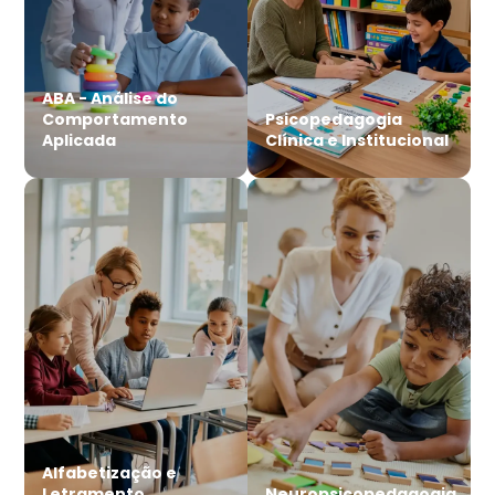
ABA - Análise do
Comportamento
Psicopedagogia
Aplicada
Clínica e Institucional
Alfabetização e
Letramento
Neuropsicopedagogia