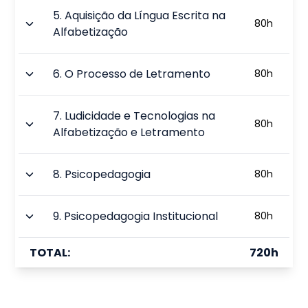
5
.
Aquisição da Língua Escrita na
80
h
Alfabetização
6
.
O Processo de Letramento
80
h
7
.
Ludicidade e Tecnologias na
80
h
Alfabetização e Letramento
8
.
Psicopedagogia
80
h
9
.
Psicopedagogia Institucional
80
h
TOTAL:
720
h