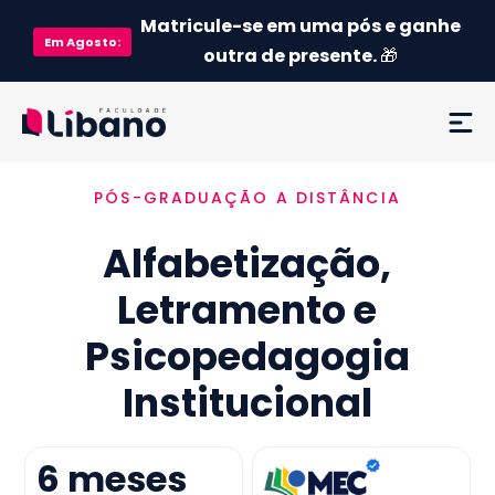
Matricule-se em uma pós e ganhe
Em
Agosto
:
outra de presente.
🎁
PÓS-GRADUAÇÃO A DISTÂNCIA
Ementa
Alfabetização,
Como funciona
Letramento e
Credenciamento MEC
Psicopedagogia
Preço
Institucional
Já sou aluno
6
meses