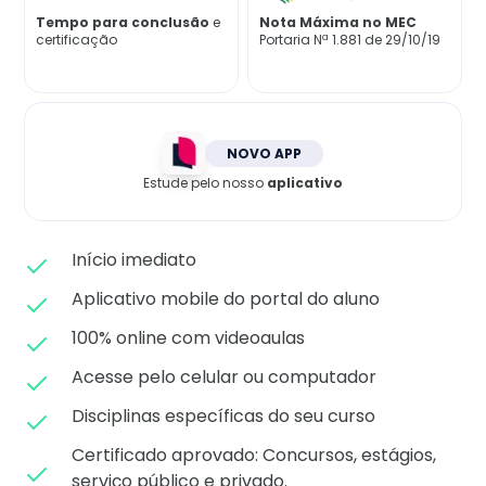
Matricule-se
Tempo para conclusão
e
Nota Máxima no MEC
certificação
Portaria Nª 1.881 de 29/10/19
NOVO APP
Estude pelo nosso
aplicativo
Início imediato
Aplicativo mobile do portal do aluno
100% online com videoaulas
Acesse pelo celular ou computador
Disciplinas específicas do seu curso
Certificado aprovado: C
oncursos, estágios,
serviço público e privado.