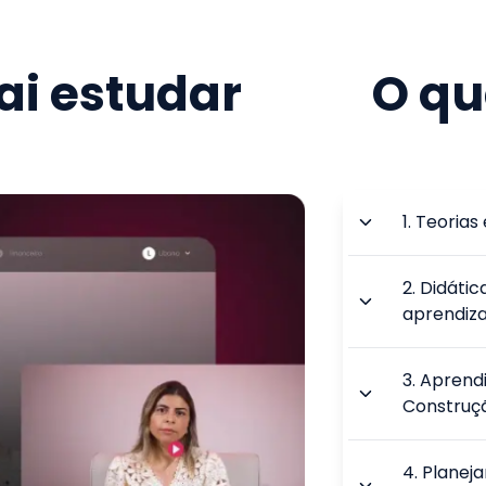
i estudar
O qu
1
.
Teorias 
2
.
Didátic
aprendiz
3
.
Aprend
Construç
4
.
Planej