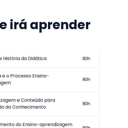
e irá aprender
e História da Didática
80
h
a e o Processo Ensino-
80
h
agem
izagem e Conteúdo para
80
h
ão do Conhecimento
amento do Ensino-aprendizagem
80
h