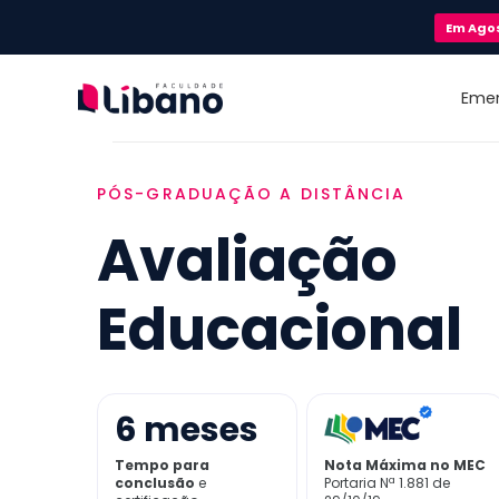
Em
Ago
Eme
PÓS-GRADUAÇÃO A DISTÂNCIA
Avaliação
Educacional
6
meses
Tempo para
Nota Máxima no MEC
conclusão
e
Portaria Nª 1.881 de