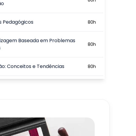
ão
s Pedagógicos
80
h
izagem Baseada em Problemas
80
h
s
ão: Conceitos e Tendências
80
h
ão sob o Aspecto da Gestão e
80
h
ão na Prática
80
h
720
h