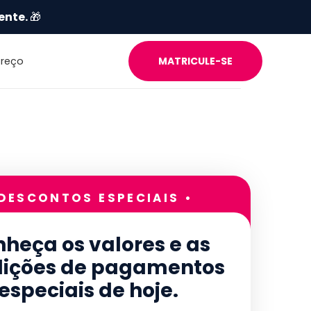
ente.
🎁
Preço
MATRICULE-SE
 DESCONTOS ESPECIAIS •
heça os valores e as
ições de pagamentos
especiais de hoje.