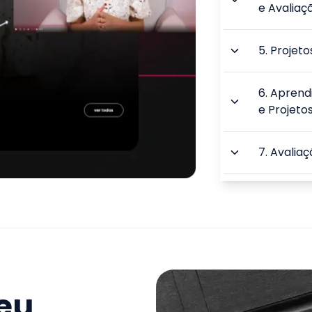
e Avaliaç
5
.
Projeto
6
.
Aprend
e Projeto
7
.
Avaliaç
8
.
Avaliaç
do PPP
9
.
Avaliaç
TOTAL:
seu