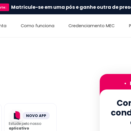
Matricule-se em uma pós e ganhe outra de pres
sto
:
nta
Como funciona
Credenciamento MEC
•
Con
cond
NOVO APP
Estude pelo nosso
aplicativo