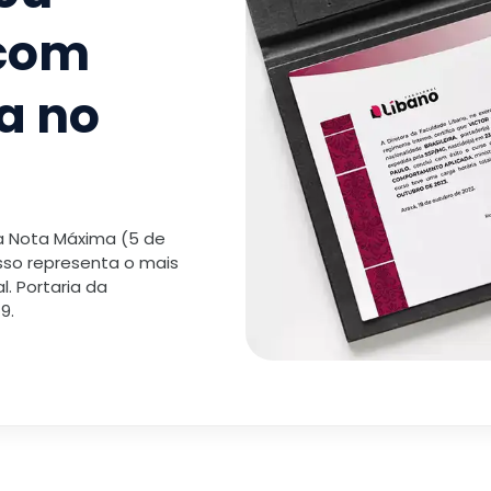
 com
a no
 a Nota Máxima (5 de
isso representa o mais
. Portaria da
9.