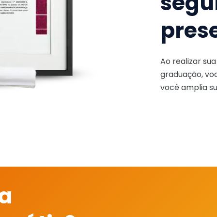
segu
pres
Ao realizar su
graduação, voc
você amplia su
 a