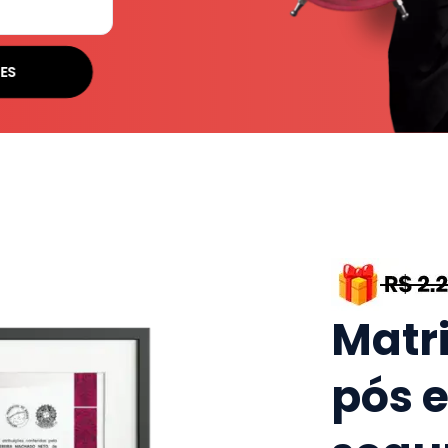
ES
Matr
pós 