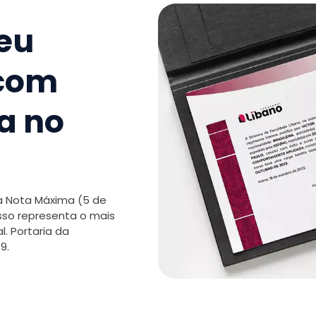
seu
 com
a no
 a Nota Máxima (5 de
isso representa o mais
. Portaria da
9.