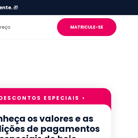
ente.
🎁
Preço
MATRICULE-SE
 DESCONTOS ESPECIAIS •
heça os valores e as
ições de pagamentos