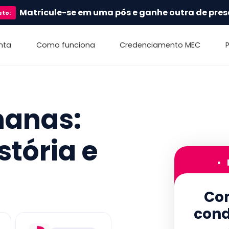
Matricule-se em uma pós e ganhe outra de pres
sto
:
nta
Como funciona
Credenciamento MEC
manas:
stória e
•
Con
cond