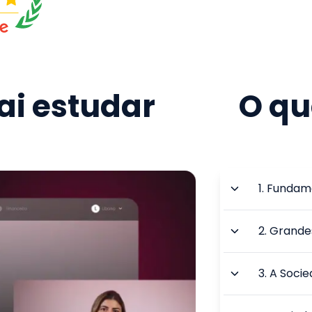
i estudar
O qu
1
.
Fundame
2
.
Grandes
3
.
A Socie