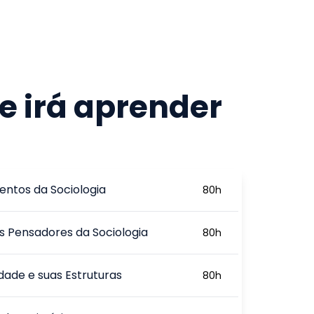
e irá aprender
ntos da Sociologia
80
h
 Pensadores da Sociologia
80
h
dade e suas Estruturas
80
h