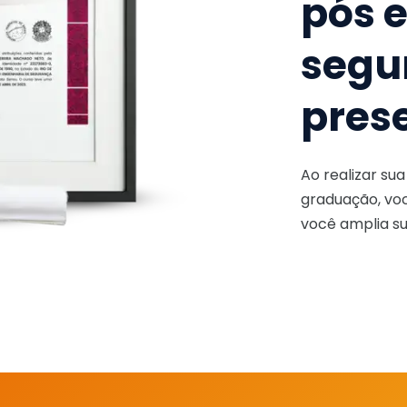
pós 
segu
pres
Ao realizar su
graduação, voc
você amplia su