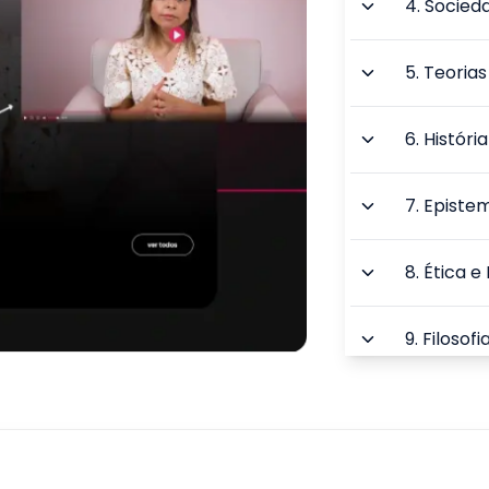
4
.
Socieda
5
.
Teorias
6
.
História
7
.
Epistem
8
.
Ética e 
9
.
Filosof
TOTAL: