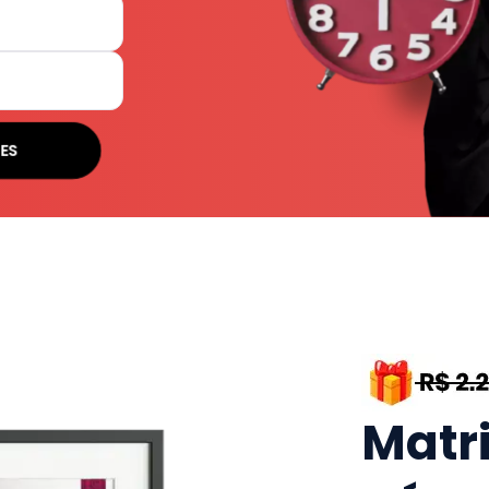
ES
Matr