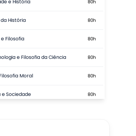
de e História
80
h
 da História
80
h
 e Filosofia
80
h
ologia e Filosofia da Ciência
80
h
Filosofia Moral
80
h
ia e Sociedade
80
h
720
h