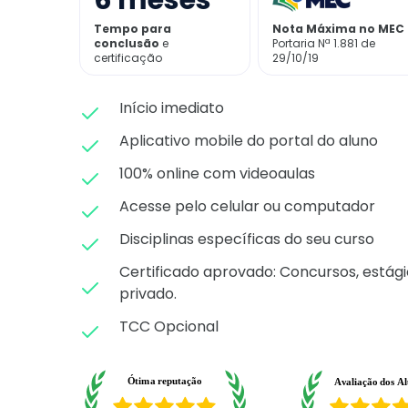
6
meses
Tempo para
Nota Máxima no MEC
conclusão
e
Portaria Nª 1.881 de
certificação
29/10/19
Início imediato
Aplicativo mobile do portal do aluno
100% online com videoaulas
Acesse pelo celular ou computador
Disciplinas específicas do seu curso
Certificado aprovado: C
oncursos, estági
privado.
TCC Opcional