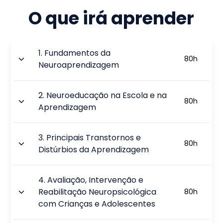
O que irá aprender
1
.
Fundamentos da
80
h
Neuroaprendizagem
2
.
Neuroeducação na Escola e na
80
h
Aprendizagem
3
.
Principais Transtornos e
80
h
Distúrbios da Aprendizagem
4
.
Avaliação, Intervenção e
Reabilitação Neuropsicológica
80
h
com Crianças e Adolescentes