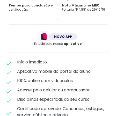
Matricule-se
Tempo para conclusão
e
Nota Máxima no MEC
certificação
Portaria Nª 1.881 de 29/10/19
NOVO APP
Estude pelo nosso
aplicativo
Início imediato
Aplicativo mobile do portal do aluno
100% online com videoaulas
Acesse pelo celular ou computador
Disciplinas específicas do seu curso
Certificado aprovado: C
oncursos, estágios,
serviço público e privado.