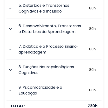
5
.
Distúrbios e Transtornos
80
h
Cognitivos e a Inclusão
6
.
Desenvolvimento, Transtornos
80
h
e Distúrbios da Aprendizagem
7
.
Didática e o Processo Ensino-
80
h
aprendizagem
8
.
Funções Neuropsicológicas
80
h
Cognitivas
9
.
Psicomotricidade e a
80
h
Educação
TOTAL:
720
h