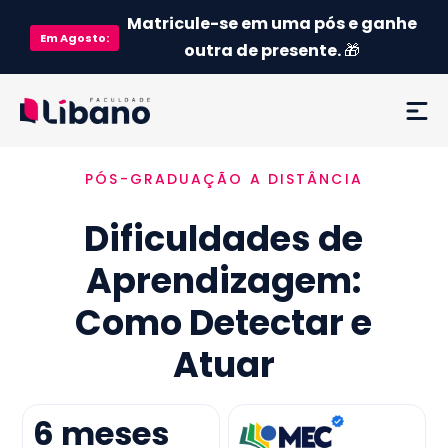
Matricule-se em uma pós e ganhe
Em
Agosto
:
outra de presente.
🎁
PÓS-GRADUAÇÃO A DISTÂNCIA
Ementa
Dificuldades de
Como funciona
Aprendizagem:
Credenciamento MEC
Como Detectar e
Preço
Atuar
Já sou aluno
6
meses