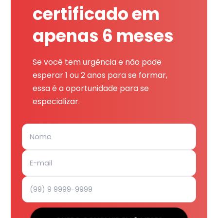
certificado em
apenas 6 meses
Se você tem urgência e não pode
esperar 1 ou 2 anos para se formar,
essa é a oportunidade para se
especializar.