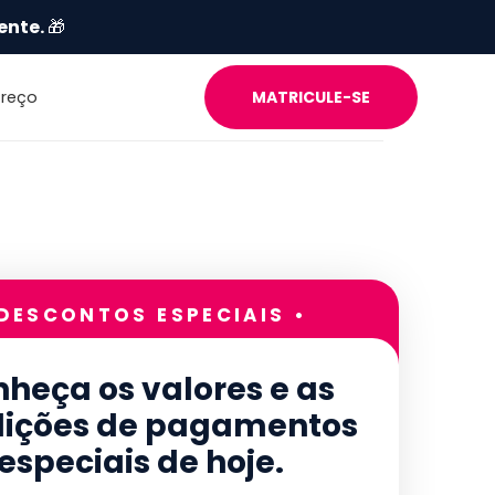
ente.
🎁
Preço
MATRICULE-SE
 DESCONTOS ESPECIAIS •
heça os valores e as
ições de pagamentos
especiais de hoje.