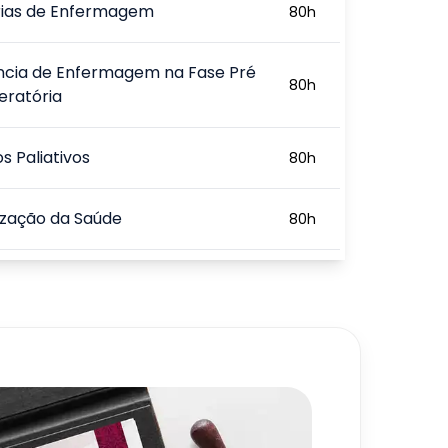
rias de Enfermagem
80
h
ência de Enfermagem na Fase Pré
80
h
eratória
s Paliativos
80
h
zação da Saúde
80
h
a e o Processo Ensino-
80
h
agem
a e o Processo Pedagógico no
80
h
perior
720
h