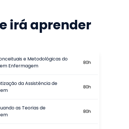
e irá aprender
onceituais e Metodológicas do
80
h
 em Enfermagem
tização da Assistência de
80
h
gem
uando as Teorias de
80
h
gem