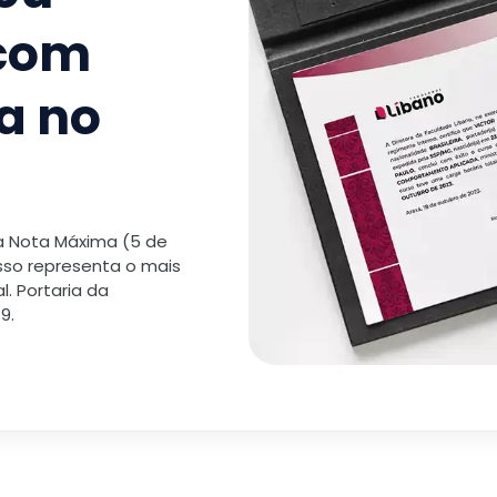
 com
a no
 a Nota Máxima (5 de
isso representa o mais
. Portaria da
9.