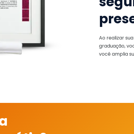
segu
pres
Ao realizar su
graduação, voc
você amplia su
 a