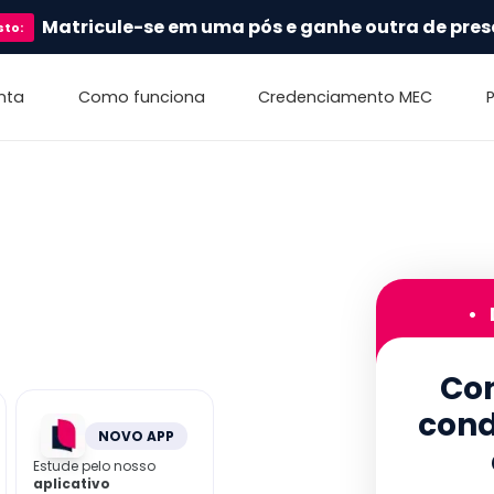
Matricule-se em uma pós e ganhe outra de pres
sto
:
nta
Como funciona
Credenciamento MEC
•
Con
cond
NOVO APP
Estude pelo nosso
aplicativo