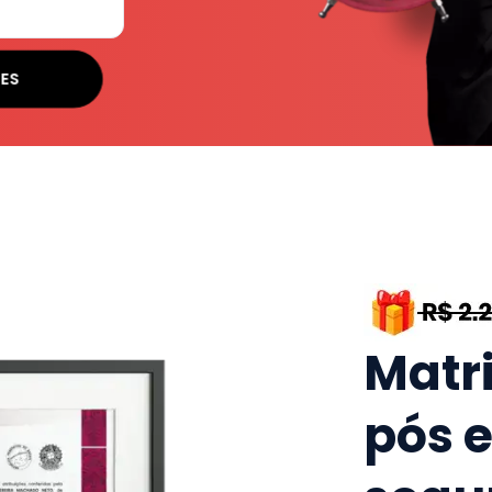
SES
Matr
pós 