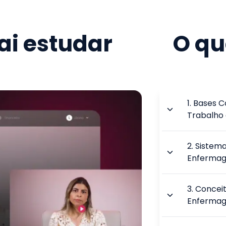
i estudar
O qu
1
.
Bases C
Trabalho
2
.
Sistema
Enferma
3
.
Conceit
Enferma