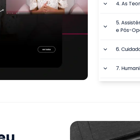
4
.
As Teo
5
.
Assist
e Pós-Op
6
.
Cuidado
7
.
Humani
8
.
Didátic
aprendiz
9
.
Didátic
Ensino Su
seu
TOTAL: