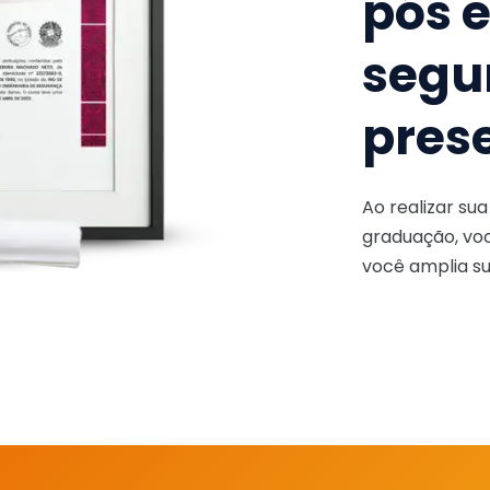
pós 
segu
pres
Ao realizar su
graduação, voc
você amplia su