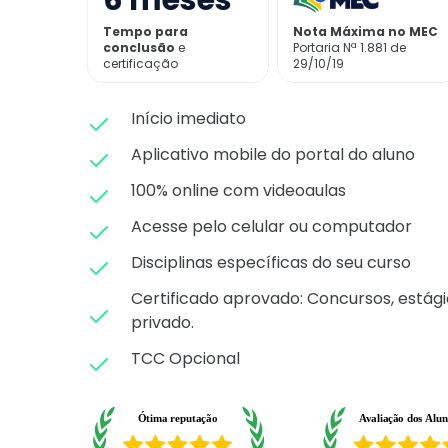
6
meses
Tempo para
Nota Máxima no MEC
conclusão
e
Portaria Nª 1.881 de
certificação
29/10/19
Início imediato
Aplicativo mobile do portal do aluno
100% online com videoaulas
Acesse pelo celular ou computador
Disciplinas específicas do seu curso
Certificado aprovado: C
oncursos, estági
privado.
TCC Opcional