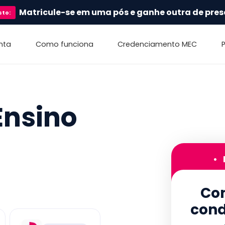
Matricule-se em uma pós e ganhe outra de pres
sto
:
nta
Como funciona
Credenciamento MEC
Ensino
•
Con
cond