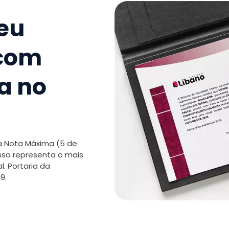
seu
9
.
Tecnolo
 com
TOTAL:
a no
 a Nota Máxima (5 de
isso representa o mais
. Portaria da
9.