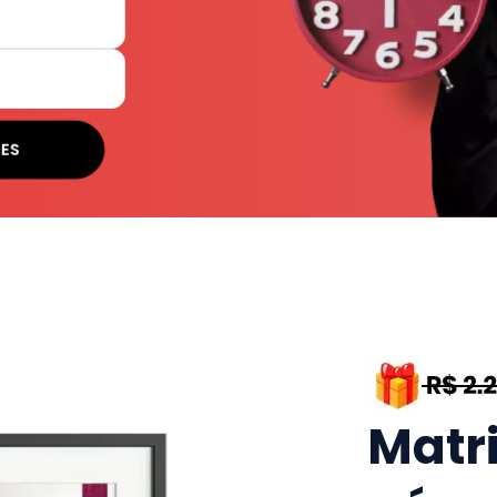
SES
Matr