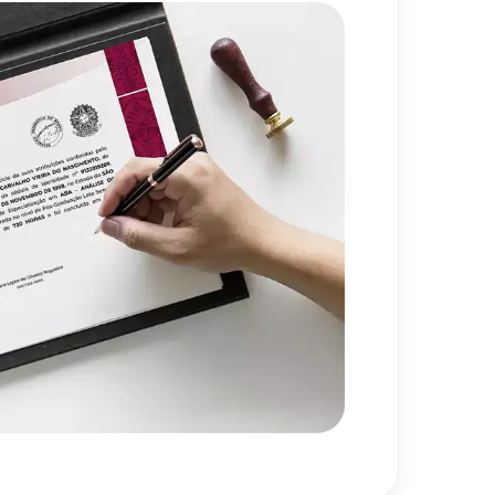
gias Educacionais e o Docente
80
h
720
h