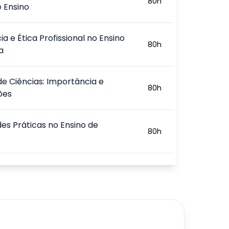
80
h
e Ensino
a e Ética Profissional no Ensino
80
h
a
de Ciências: Importância e
80
h
ões
des Práticas no Ensino de
80
h
de Ciências Naturais na
80
h
 Básica
 do Professor na Construção do
80
h
nto no Ensino de Ciências