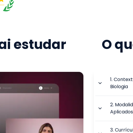
i estudar
O qu
1
.
Context
Biologia
2
.
Modalid
Aplicados
3
.
Currícu