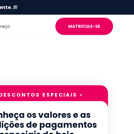
ente.
🎁
Preço
MATRICULE-SE
 DESCONTOS ESPECIAIS •
heça os valores e as
ições de pagamentos