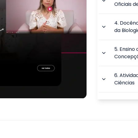
Oficiais d
4
.
Docênci
da Biologi
5
.
Ensino 
Concepç
6
.
Ativida
Ciências
7
.
Ensino 
Educação
8
.
O Papel
Conhecime