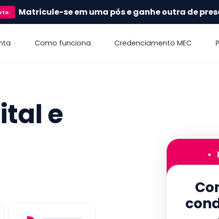
Matricule-se em uma pós e ganhe outra de pres
sto
:
nta
Como funciona
Credenciamento MEC
tal e
•
Con
cond