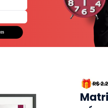
SES
Matr