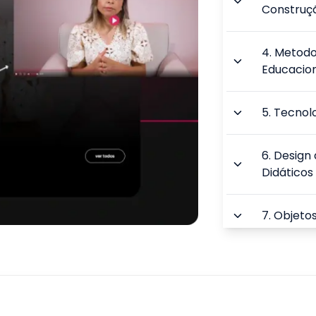
Construç
4
.
Metodol
Educacion
5
.
Tecnolo
6
.
Design
Didáticos
7
.
Objeto
8
.
Plataf
Conteúd