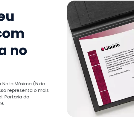
9
.
A Tutor
da EaD
seu
TOTAL:
 com
a no
 a Nota Máxima (5 de
isso representa o mais
. Portaria da
9.