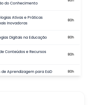
80
h
ão do Conhecimento
ogias Ativas e Práticas
80
h
ais Inovadoras
gias Digitais na Educação
80
h
 de Conteúdos e Recursos
80
h
s de Aprendizagem para EaD
80
h
ormas EAD e a Gestão do
80
h
o