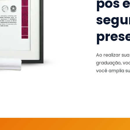
pós 
segu
pres
Ao realizar su
graduação, voc
você amplia su