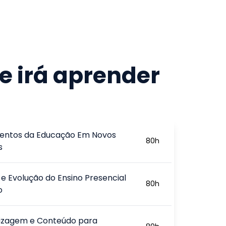
e irá aprender
ntos da Educação Em Novos
80
h
s
a e Evolução do Ensino Presencial
80
h
o
izagem e Conteúdo para