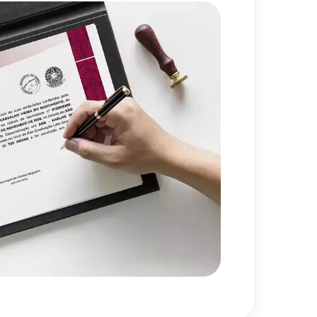
ia, os Desafios e as Tendências
80
h
720
h