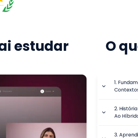
i estudar
O qu
1
.
Fundame
Contexto
2
.
Históri
Ao Híbrid
3
.
Aprend