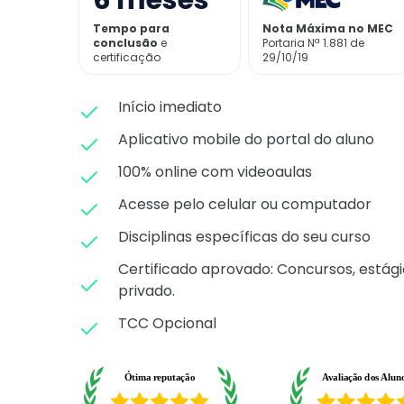
6
meses
Tempo para
Nota Máxima no MEC
conclusão
e
Portaria Nª 1.881 de
certificação
29/10/19
Início imediato
Aplicativo mobile do portal do aluno
100% online com videoaulas
Acesse pelo celular ou computador
Disciplinas específicas do seu curso
Certificado aprovado: C
oncursos, estági
privado.
TCC Opcional