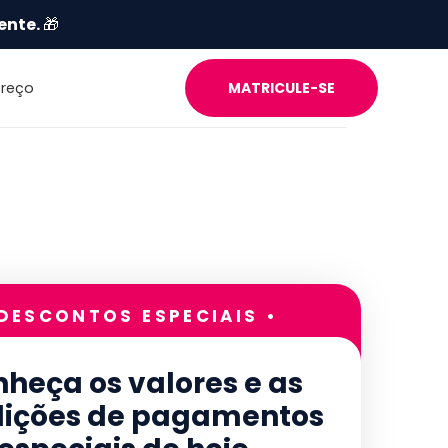
ente.
🎁
Preço
MATRICULE-SE
 DESCONTOS ESPECIAIS •
heça os valores e as
ições de pagamentos