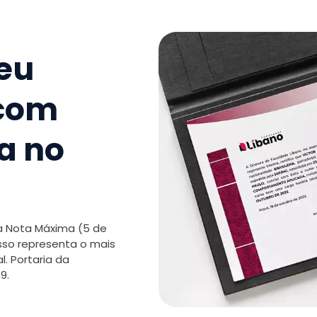
Humanos
TOTAL:
seu
 com
a no
 a Nota Máxima (5 de
isso representa o mais
. Portaria da
9.