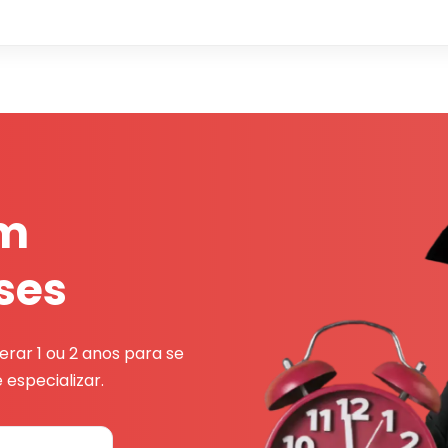
em
ses
rar 1 ou 2 anos para se
 especializar.