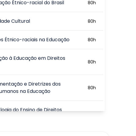
ção Étnico-racial do Brasil
80
h
dade Cultural
80
h
s Étnico-raciais na Educação
80
h
ção à Educação em Direitos
80
h
entação e Diretrizes dos
80
h
 Humanos na Educação
ogia do Ensino de Direitos
80
h
o Educacional de Direitos