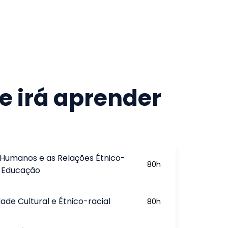
e irá aprender
s Humanos e as Relações Étnico-
80
h
a Educação
dade Cultural e Étnico-racial
80
h