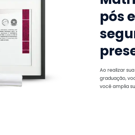
pós 
segu
pres
Ao realizar su
graduação, voc
você amplia su