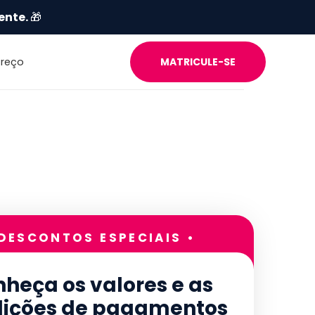
ente.
🎁
Preço
MATRICULE-SE
 DESCONTOS ESPECIAIS •
heça os valores e as
ições de pagamentos