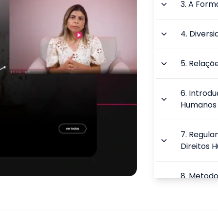
3
.
A Forma
4
.
Diversi
5
.
Relaçõe
6
.
Introdu
Humanos
7
.
Regulam
Direitos
8
.
Metodol
Humanos
9
.
Conteúd