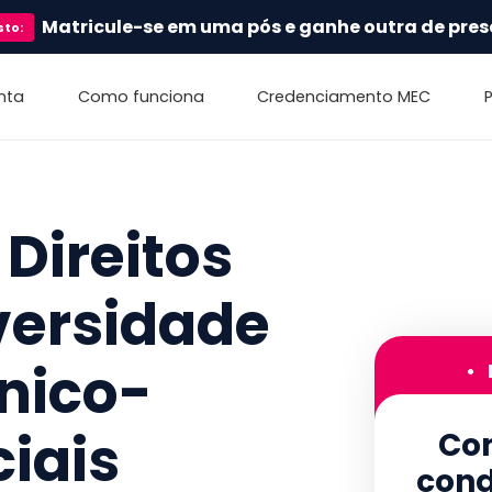
Matricule-se em uma pós e ganhe outra de pres
sto
:
nta
Como funciona
Credenciamento MEC
Direitos
versidade
tnico-
•
ciais
Con
cond