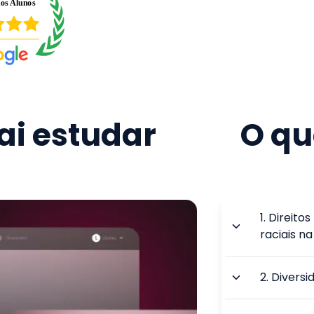
i estudar
O qu
1
.
Direito
raciais n
2
.
Diversi