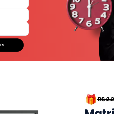
ES
Matr