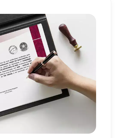
80
h
720
h