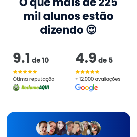
O que mais de
225
mil
alunos estão
dizendo 😍
9.1
4.9
de
10
de
5
Ótima reputação
+ 12.000 avaliações