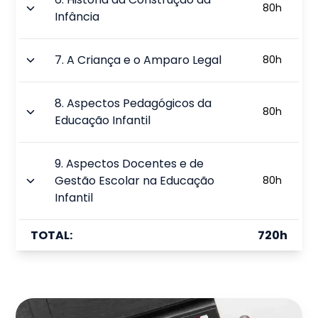
80
h
Infância
7
.
A Criança e o Amparo Legal
80
h
8
.
Aspectos Pedagógicos da
80
h
Educação Infantil
9
.
Aspectos Docentes e de
Gestão Escolar na Educação
80
h
Infantil
TOTAL:
720
h