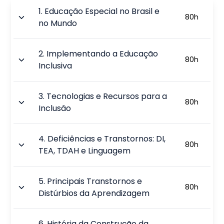
1
.
Educação Especial no Brasil e
80
h
no Mundo
2
.
Implementando a Educação
80
h
Inclusiva
3
.
Tecnologias e Recursos para a
80
h
Inclusão
4
.
Deficiências e Transtornos: DI,
80
h
TEA, TDAH e Linguagem
5
.
Principais Transtornos e
80
h
Distúrbios da Aprendizagem
6
.
História da Construção da