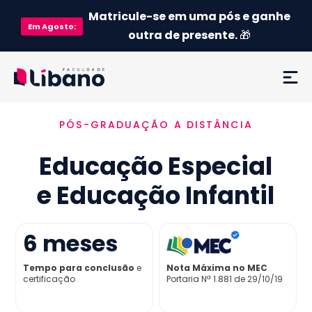
Matricule-se em uma pós e ganhe
Em
Agosto
:
outra de presente.
🎁
PÓS-GRADUAÇÃO A DISTÂNCIA
Ementa
Educação Especial
Como funciona
e Educação Infantil
Credenciamento MEC
6
meses
Preço
Tempo para conclusão
e
Nota Máxima no MEC
certificação
Portaria Nª 1.881 de 29/10/19
Já sou aluno