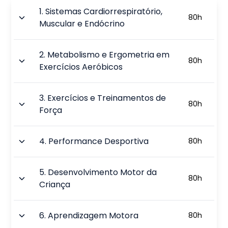
1
.
Sistemas Cardiorrespiratório,
80
h
Muscular e Endócrino
2
.
Metabolismo e Ergometria em
80
h
Exercícios Aeróbicos
3
.
Exercícios e Treinamentos de
80
h
Força
4
.
Performance Desportiva
80
h
5
.
Desenvolvimento Motor da
80
h
Criança
6
.
Aprendizagem Motora
80
h