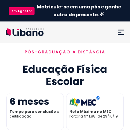
Matricule-se em uma pós e ganhe
Em
Agosto
:
outra de presente.
🎁
PÓS-GRADUAÇÃO A DISTÂNCIA
Ementa
Educação Física
Como funciona
Escolar
Credenciamento MEC
6
meses
Preço
Tempo para conclusão
e
Nota Máxima no MEC
certificação
Portaria Nª 1.881 de 29/10/19
Já sou aluno