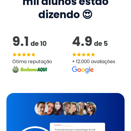
mil
alunos estão
dizendo 😍
9.1
4.9
de
10
de
5
Ótima reputação
+ 12.000 avaliações