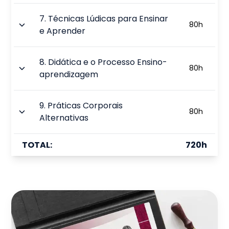
7
.
Técnicas Lúdicas para Ensinar
80
h
e Aprender
8
.
Didática e o Processo Ensino-
80
h
aprendizagem
9
.
Práticas Corporais
80
h
Alternativas
TOTAL:
720
h