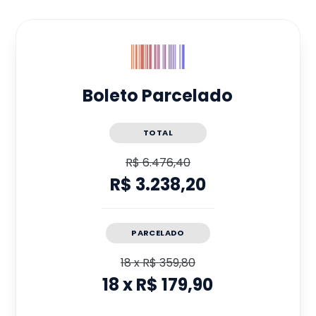
Boleto Parcelado
TOTAL
R$ 6.476,40
R$ 3.238,20
PARCELADO
18
x
R$ 359,80
18
x
R$ 179,90