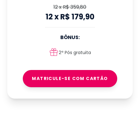
12
x
R$ 359,80
12
x
R$ 179,90
BÔNUS:
2ª Pós gratuita
MATRICULE-SE COM CARTÃO