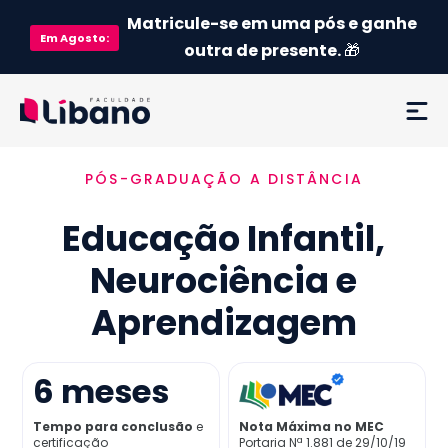
Matricule-se em uma pós e ganhe
Em
Agosto
:
outra de presente.
🎁
PÓS-GRADUAÇÃO A DISTÂNCIA
Ementa
Educação Infantil,
Como funciona
Neurociência e
Credenciamento MEC
Aprendizagem
Preço
6
meses
Já sou aluno
Tempo para conclusão
e
Nota Máxima no MEC
certificação
Portaria Nª 1.881 de 29/10/19