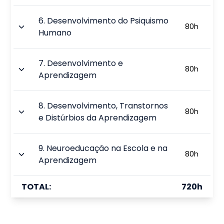
6
.
Desenvolvimento do Psiquismo
80
h
Humano
7
.
Desenvolvimento e
80
h
Aprendizagem
8
.
Desenvolvimento, Transtornos
80
h
e Distúrbios da Aprendizagem
9
.
Neuroeducação na Escola e na
80
h
Aprendizagem
TOTAL:
720
h