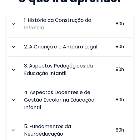
1
.
História da Construção da
80
h
Infância
2
.
A Criança e o Amparo Legal
80
h
3
.
Aspectos Pedagógicos da
80
h
Educação Infantil
4
.
Aspectos Docentes e de
Gestão Escolar na Educação
80
h
Infantil
5
.
Fundamentos da
80
h
Neuroeducação