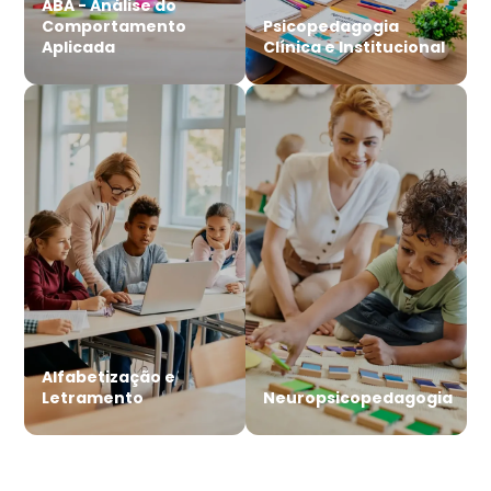
ABA - Análise do
Comportamento
Psicopedagogia
Aplicada
Clínica e Institucional
Alfabetização e
Letramento
Neuropsicopedagogia