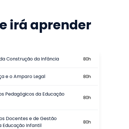
e irá aprender
 da Construção da Infância
80
h
ça e o Amparo Legal
80
h
os Pedagógicos da Educação
80
h
os Docentes e de Gestão
80
h
a Educação Infantil