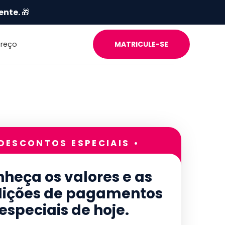
ente.
🎁
Preço
MATRICULE-SE
 DESCONTOS ESPECIAIS •
heça os valores e as
ições de pagamentos
especiais de hoje.