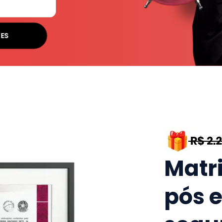
SES
Matr
pós 