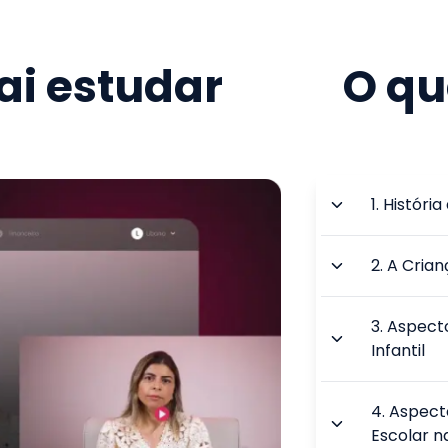
i estudar
O qu
1
.
História
2
.
A Crian
3
.
Aspect
Infantil
4
.
Aspect
Escolar n