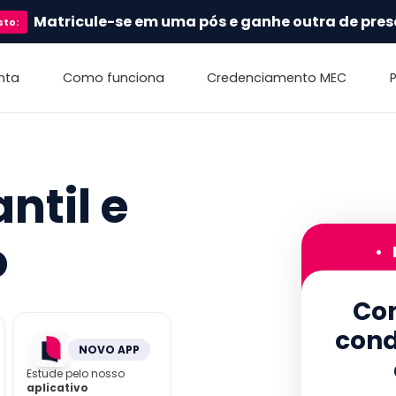
Matricule-se em uma pós e ganhe outra de pres
sto
:
nta
Como funciona
Credenciamento MEC
ntil e
o
•
Con
cond
NOVO APP
Estude pelo nosso
aplicativo