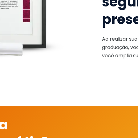
segu
pres
Ao realizar su
graduação, voc
você amplia su
 a