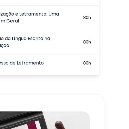
tização e Letramento: Uma
80
h
m Geral
ão da Língua Escrita na
80
h
ação
esso de Letramento
80
h
ade e Tecnologias na
80
h
ação e Letramento
dades de Aprendizagem e a
80
h
agogia
720
h