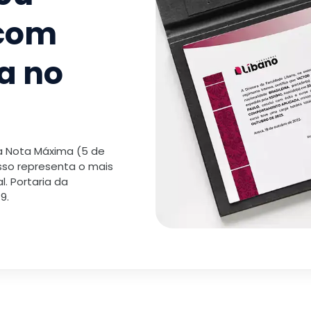
 com
a no
 a Nota Máxima (5 de
isso representa o mais
. Portaria da
9.