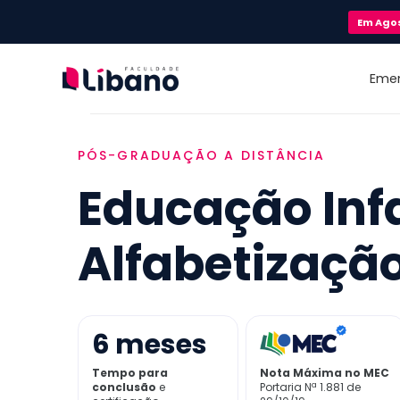
Em
Ago
Eme
PÓS-GRADUAÇÃO A DISTÂNCIA
Educação Infa
Alfabetizaçã
6
meses
Tempo para
Nota Máxima no MEC
conclusão
e
Portaria Nª 1.881 de