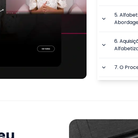
5
.
Alfabe
Abordage
6
.
Aquisiç
Alfabetiz
7
.
O Proc
8
.
Ludicid
Alfabetiz
9
.
Dificul
Psicoped
seu
TOTAL: