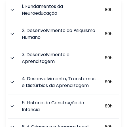
1
.
Fundamentos da
80
h
Neuroeducação
2
.
Desenvolvimento do Psiquismo
80
h
Humano
3
.
Desenvolvimento e
80
h
Aprendizagem
4
.
Desenvolvimento, Transtornos
80
h
e Distúrbios da Aprendizagem
5
.
História da Construção da
80
h
Infância
6
.
A Criança e o Amparo Legal
80
h