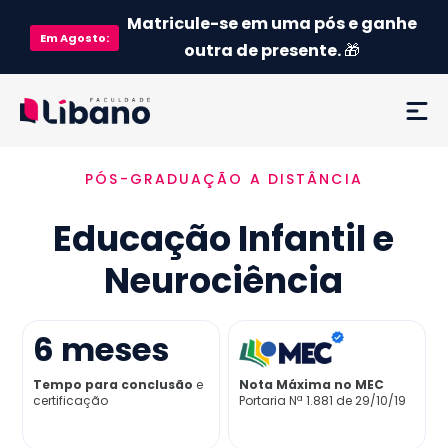
Matricule-se em uma pós e ganhe
Em
Agosto
:
outra de presente.
🎁
PÓS-GRADUAÇÃO A DISTÂNCIA
Ementa
Educação Infantil e
Como funciona
Neurociência
Credenciamento MEC
6
meses
Preço
Tempo para conclusão
e
Nota Máxima no MEC
certificação
Portaria Nª 1.881 de 29/10/19
Já sou aluno