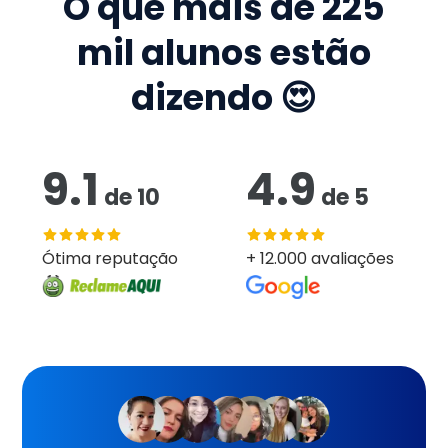
O que mais de
225
mil
alunos estão
dizendo 😍
9.1
4.9
de
10
de
5
Ótima reputação
+ 12.000 avaliações