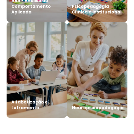
ABA - Análise do
Comportamento
Psicopedagogia
Aplicada
Clínica e Institucional
Alfabetização e
Letramento
Neuropsicopedagogia