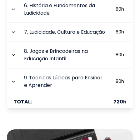
6
.
História e Fundamentos da
80
h
Ludicidade
7
.
Ludicidade, Cultura e Educação
80
h
8
.
Jogos e Brincadeiras na
80
h
Educação Infantil
9
.
Técnicas Lúdicas para Ensinar
80
h
e Aprender
TOTAL:
720
h