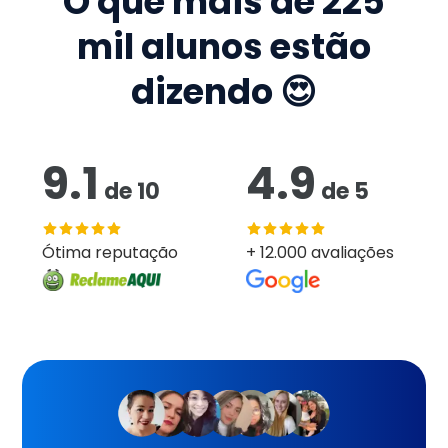
O que mais de
225
mil
alunos estão
dizendo 😍
9.1
4.9
de
10
de
5
Ótima reputação
+ 12.000 avaliações