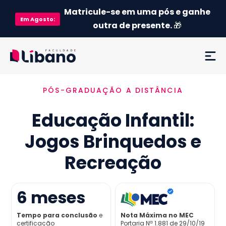
Matricule-se em uma pós e ganhe
Em
Agosto
:
outra de presente.
🎁
PÓS-GRADUAÇÃO A DISTÂNCIA
Ementa
Educação Infantil:
Como funciona
Jogos Brinquedos e
Credenciamento MEC
Recreação
Preço
6
meses
Já sou aluno
Tempo para conclusão
e
Nota Máxima no MEC
certificação
Portaria Nª 1.881 de 29/10/19