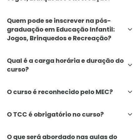
O objetivo do curso é formar educadores habilitados a
Quem pode se inscrever na pós-
graduação em Educação Infantil:
Jogos, Brinquedos e Recreação?
A pós-graduação em Educação Infantil é voltada para
Qual é a carga horária e duração do
curso?
O curso de pós-graduação em Educação Infantil: Jogo
O curso é reconhecido pelo MEC?
Sim, a pós-graduação em Educação Infantil: Jogos, Br
O TCC é obrigatório no curso?
Não, a pós-graduação em Educação Infantil: Jogos, B
O que será abordado nas aulas do