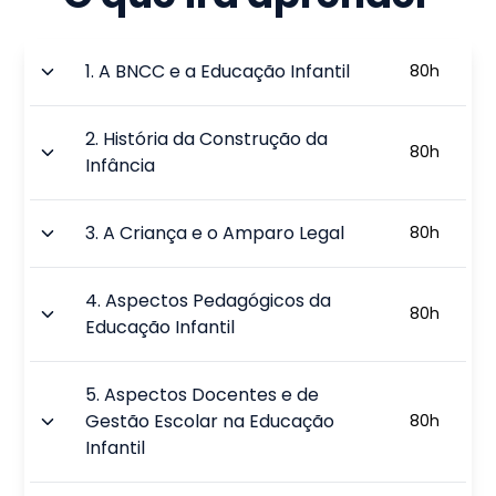
1
.
A BNCC e a Educação Infantil
80
h
2
.
História da Construção da
80
h
Infância
3
.
A Criança e o Amparo Legal
80
h
4
.
Aspectos Pedagógicos da
80
h
Educação Infantil
5
.
Aspectos Docentes e de
Gestão Escolar na Educação
80
h
Infantil