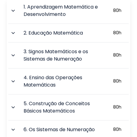
1
.
Aprendizagem Matemática e
80
h
Desenvolvimento
2
.
Educação Matemática
80
h
3
.
Signos Matemáticos e os
80
h
Sistemas de Numeração
4
.
Ensino das Operações
80
h
Matemáticas
5
.
Construção de Conceitos
80
h
Básicos Matemáticos
6
.
Os Sistemas de Numeração
80
h