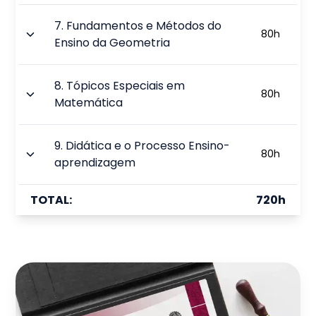
7
.
Fundamentos e Métodos do
80
h
Ensino da Geometria
8
.
Tópicos Especiais em
80
h
Matemática
9
.
Didática e o Processo Ensino-
80
h
aprendizagem
TOTAL:
720
h