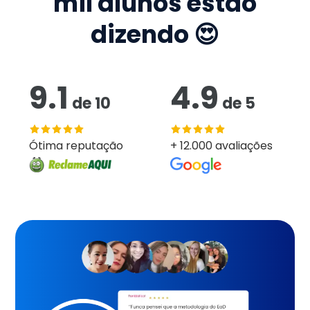
mil
alunos estão
dizendo 😍
9.1
4.9
de
10
de
5
Ótima reputação
+ 12.000 avaliações