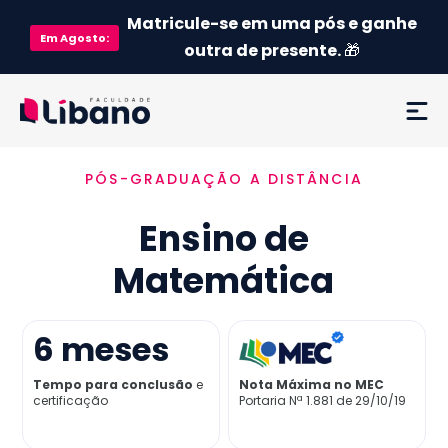
Matricule-se em uma pós e ganhe
Em
Agosto
:
outra de presente.
🎁
PÓS-GRADUAÇÃO A DISTÂNCIA
Ementa
Ensino de
Como funciona
Matemática
Credenciamento MEC
6
meses
Preço
Tempo para conclusão
e
Nota Máxima no MEC
certificação
Portaria Nª 1.881 de 29/10/19
Já sou aluno