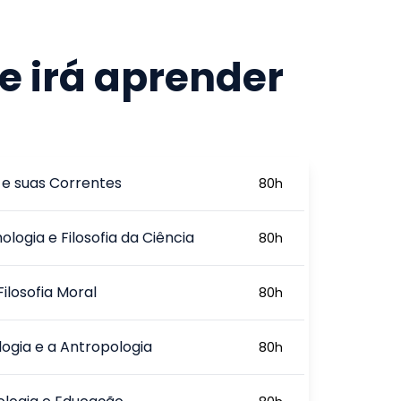
e irá aprender
a e suas Correntes
80
h
ologia e Filosofia da Ciência
80
h
Filosofia Moral
80
h
logia e a Antropologia
80
h