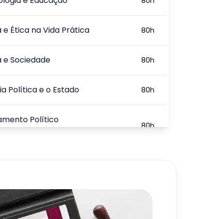
ologia e Educação
80
h
a e Ética na Vida Prática
80
h
ia e Sociedade
80
h
ia Política e o Estado
80
h
mento Político
80
h
orâneo
720
h