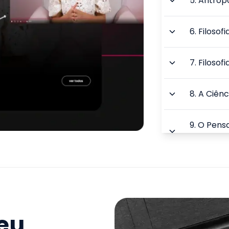
5
.
Antrop
6
.
Filosofi
7
.
Filosof
8
.
A Ciênc
9
.
O Pensa
Contemp
TOTAL:
seu