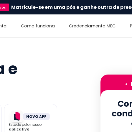
Matricule-se em uma pós e ganhe outra de pres
sto
:
nta
Como funciona
Credenciamento MEC
a e
•
Con
cond
NOVO APP
Estude pelo nosso
aplicativo