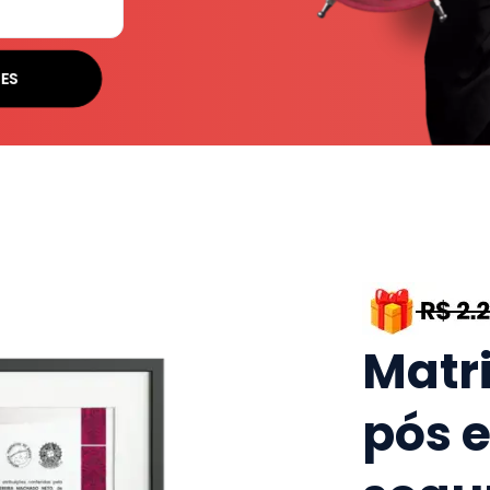
ES
Matr
pós 