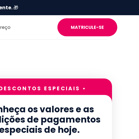
ente.
🎁
Preço
MATRICULE-SE
 DESCONTOS ESPECIAIS •
heça os valores e as
ições de pagamentos
especiais de hoje.