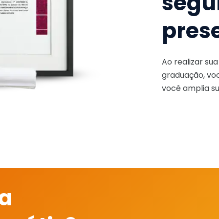
segu
pres
Ao realizar su
graduação, voc
você amplia su
 a