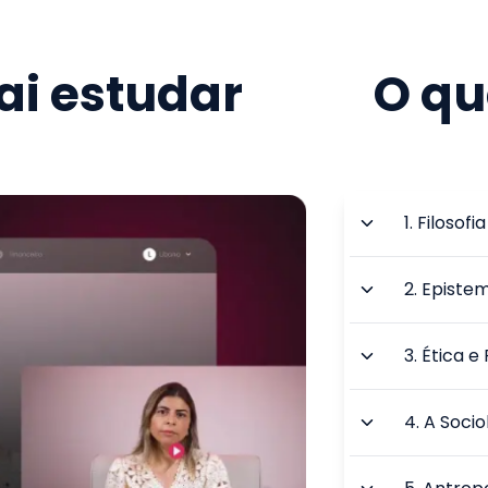
i estudar
O qu
1
.
Filosofi
2
.
Epistem
3
.
Ética e 
4
.
A Socio