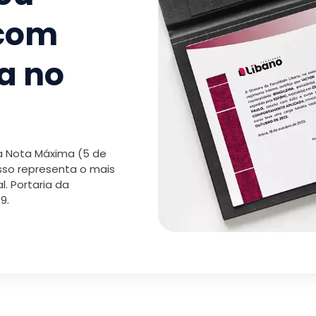
 com
a no
 a Nota Máxima (5 de
isso representa o mais
. Portaria da
9.