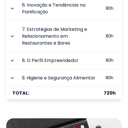
6
.
Inovação e Tendências na
80
h
Panificação
7
.
Estratégias de Marketing e
Relacionamento em
80
h
Restaurantes e Bares
8
.
O Perfil Empreendedor
80
h
9
.
Higiene e Segurança Alimentar
80
h
TOTAL:
720
h