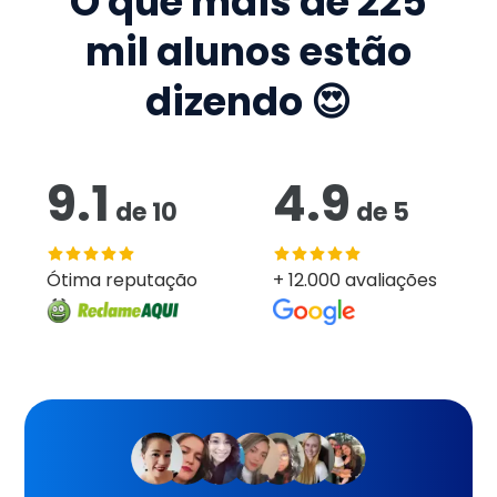
O que mais de
225
mil
alunos estão
dizendo 😍
9.1
4.9
de
10
de
5
Ótima reputação
+ 12.000 avaliações