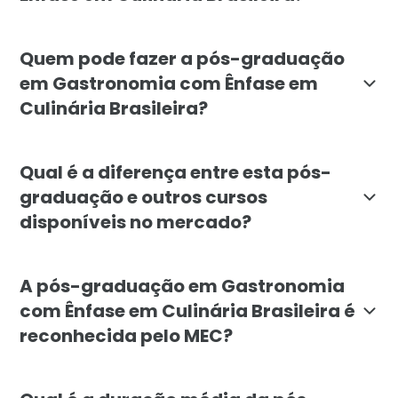
O objetivo é formar profissionais capazes de planeja
Quem pode fazer a pós-graduação
em Gastronomia com Ênfase em
Culinária Brasileira?
O curso é indicado para chefs e cozinheiros, profissi
Qual é a diferença entre esta pós-
graduação e outros cursos
disponíveis no mercado?
A especialização da Faculdade Líbano destaca-se pela 
A pós-graduação em Gastronomia
com Ênfase em Culinária Brasileira é
reconhecida pelo MEC?
Sim. A pós-graduação em Gastronomia com Ênfase em C