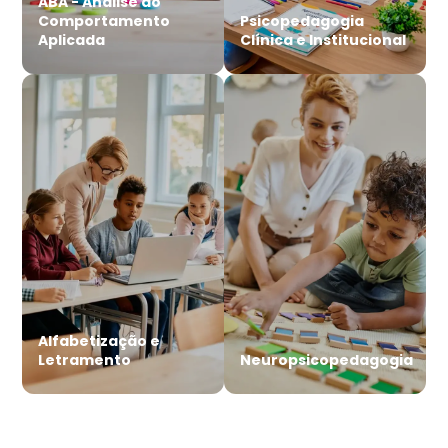
ABA - Análise do
Comportamento
Psicopedagogia
Aplicada
Clínica e Institucional
Alfabetização e
Letramento
Neuropsicopedagogia