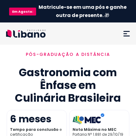
Matricule-se em uma pós e ganhe
Em
Agosto
:
outra de presente.
🎁
PÓS-GRADUAÇÃO A DISTÂNCIA
Ementa
Gastronomia com
Como funciona
Ênfase em
Credenciamento MEC
Culinária Brasileira
Preço
6
meses
Já sou aluno
Tempo para conclusão
e
Nota Máxima no MEC
certificação
Portaria Nª 1.881 de 29/10/19