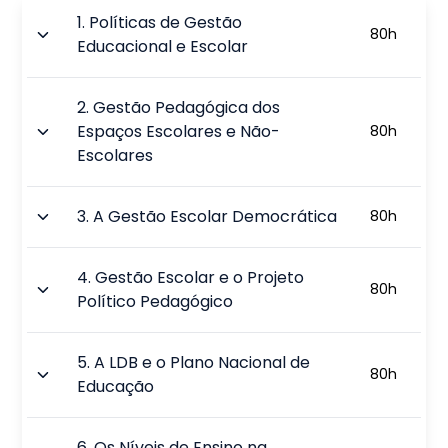
1
.
Políticas de Gestão
80
h
Educacional e Escolar
2
.
Gestão Pedagógica dos
Espaços Escolares e Não-
80
h
Escolares
3
.
A Gestão Escolar Democrática
80
h
4
.
Gestão Escolar e o Projeto
80
h
Político Pedagógico
5
.
A LDB e o Plano Nacional de
80
h
Educação
6
.
Os Níveis de Ensino na