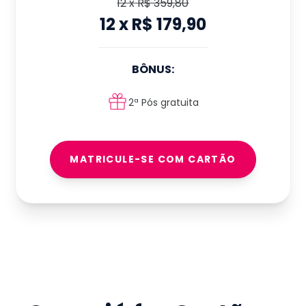
12
x
R$ 359,80
12
x
R$ 179,90
BÔNUS:
2ª Pós gratuita
MATRICULE-SE COM CARTÃO