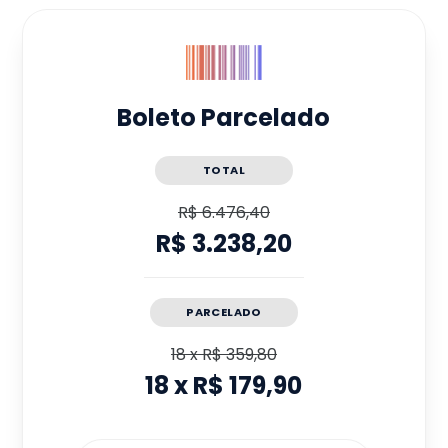
Boleto Parcelado
TOTAL
R$ 6.476,40
R$ 3.238,20
PARCELADO
18
x
R$ 359,80
18
x
R$ 179,90