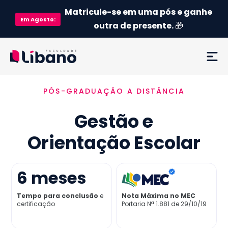
Matricule-se em uma pós e ganhe
Em
Agosto
:
outra de presente.
🎁
PÓS-GRADUAÇÃO A DISTÂNCIA
Ementa
Gestão e
Como funciona
Orientação Escolar
Credenciamento MEC
6
meses
Preço
Tempo para conclusão
e
Nota Máxima no MEC
certificação
Portaria Nª 1.881 de 29/10/19
Já sou aluno