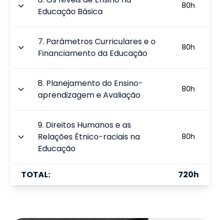
80
h
Educação Básica
7
.
Parâmetros Curriculares e o
80
h
Financiamento da Educação
8
.
Planejamento do Ensino-
80
h
aprendizagem e Avaliação
9
.
Direitos Humanos e as
Relações Étnico-raciais na
80
h
Educação
TOTAL:
720
h