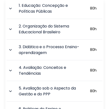
1
.
Educação: Concepção e
80
h
Políticas Públicas
2
.
Organização do Sistema
80
h
Educacional Brasileiro
3
.
Didática e o Processo Ensino-
80
h
aprendizagem
4
.
Avaliação: Conceitos e
80
h
Tendências
5
.
Avaliação sob o Aspecto da
80
h
Gestão e do PPP
6
.
Práticas de Ensino e