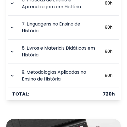
80
h
Aprendizagem em História
7
.
Linguagens no Ensino de
80
h
História
8
.
Livros e Materiais Didáticos em
80
h
História
9
.
Metodologias Aplicadas no
80
h
Ensino de História
TOTAL:
720
h