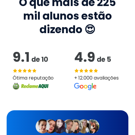
O que mais de
225
mil
alunos estão
dizendo 😍
9.1
4.9
de
10
de
5
Ótima reputação
+ 12.000 avaliações