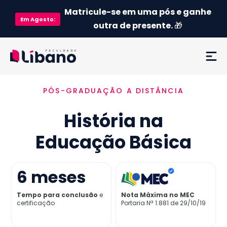
Matricule-se em uma pós e ganhe
Em
Agosto
:
outra de presente.
🎁
PÓS-GRADUAÇÃO A DISTÂNCIA
Ementa
História na
Como funciona
Educação Básica
Credenciamento MEC
6
meses
Preço
Tempo para conclusão
e
Nota Máxima no MEC
certificação
Portaria Nª 1.881 de 29/10/19
Já sou aluno