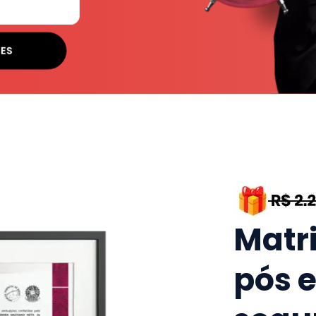
SES
Matr
pós 