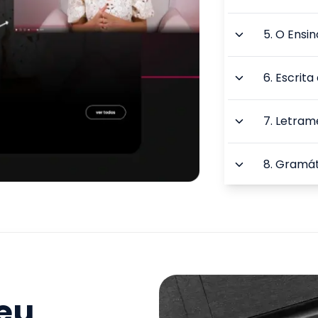
5
.
O Ensin
6
.
Escrita
7
.
Letrame
8
.
Gramáti
9
.
A Lingu
Portugue
TOTAL:
seu