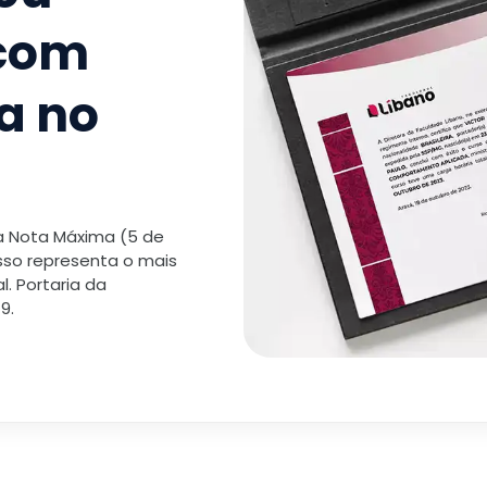
 com
a no
 a Nota Máxima (5 de
isso representa o mais
. Portaria da
9.