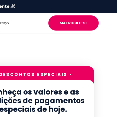
ente.
🎁
Preço
MATRICULE-SE
 DESCONTOS ESPECIAIS •
heça os valores e as
ições de pagamentos
especiais de hoje.