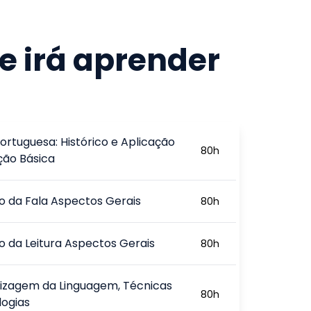
e irá aprender
ortuguesa: Histórico e Aplicação
80
h
ção Básica
ão da Fala Aspectos Gerais
80
h
ão da Leitura Aspectos Gerais
80
h
izagem da Linguagem, Técnicas
80
h
logias