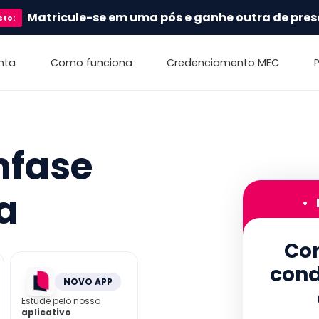
Matricule-se em uma pós e ganhe outra de pres
sto
:
nta
Como funciona
Credenciamento MEC
nfase
a
•
Con
cond
NOVO APP
Estude pelo nosso
aplicativo