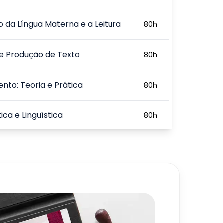
o da Língua Materna e a Leitura
80
h
 e Produção de Texto
80
h
nto: Teoria e Prática
80
h
ca e Linguística
80
h
ística Aplicada à Língua
80
h
sa
720
h