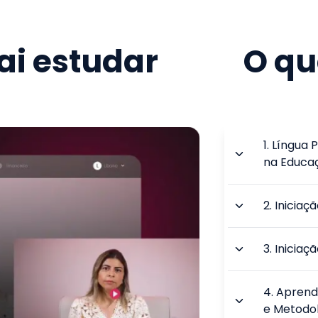
i estudar
O qu
1
.
Língua P
na Educa
2
.
Iniciaç
3
.
Iniciaç
4
.
Aprend
e Metodo