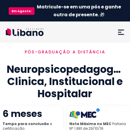
Matricule-se em uma pós e ganhe
Em
Agosto
:
outra de presente.
🎁
PÓS-GRADUAÇÃO A DISTÂNCIA
Ementa
Neuropsicopedagogia
Como funciona
Clinica, Institucional e
Credenciamento MEC
Hospitalar
Preço
6
meses
Já sou aluno
Tempo para conclusão
e
Nota Máxima no MEC
Portaria
certificação
Nª 1.881 de 29/10/19