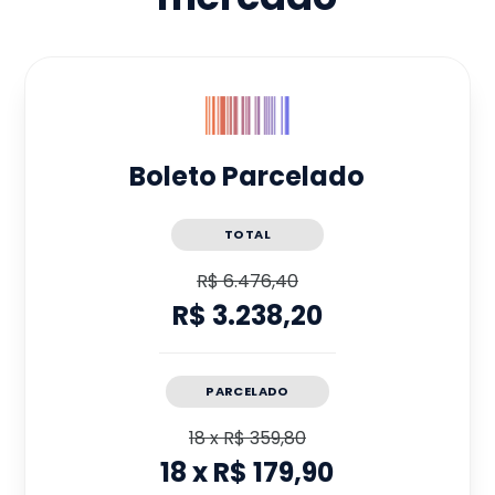
Boleto Parcelado
TOTAL
R$ 6.476,40
R$ 3.238,20
PARCELADO
18
x
R$ 359,80
18
x
R$ 179,90