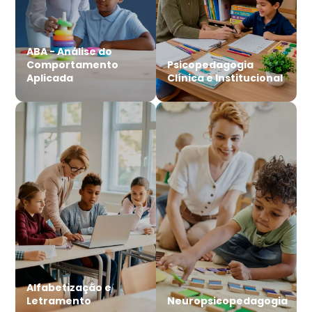
ABA - Análise do
Comportamento
Psicopedagogia
Aplicada
Clínica e Institucional
Alfabetização e
Letramento
Neuropsicopedagogia