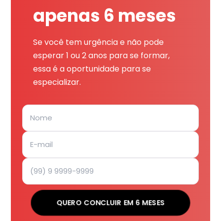
apenas 6 meses
Se você tem urgência e não pode
esperar 1 ou 2 anos para se formar,
essa é a oportunidade para se
especializar.
QUERO CONCLUIR EM 6 MESES