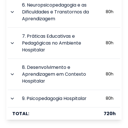
6
.
Neuropsicopedagogia e as
Dificuldades e Transtornos da
80
h
Aprendizagem
7
.
Práticas Educativas e
Pedagógicas no Ambiente
80
h
Hospitalar
8
.
Desenvolvimento e
Aprendizagem em Contexto
80
h
Hospitalar
9
.
Psicopedagogia Hospitalar
80
h
TOTAL:
720
h