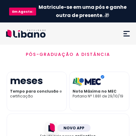
Matricule-se em uma pós e ganhe
Em
Agosto
:
outra de presente.
🎁
PÓS-GRADUAÇÃO A DISTÂNCIA
Ementa
Como funciona
meses
Credenciamento MEC
Tempo para conclusão
e
Nota Máxima no MEC
certificação
Portaria Nª 1.881 de 29/10/19
Preço
Já sou aluno
NOVO APP