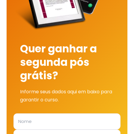
Quer ganhar a
segunda pós
grátis?
Informe seus dados aqui em baixo para
garantir o curso.