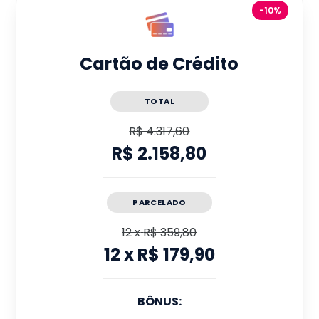
-10%
Cartão de Crédito
TOTAL
R$ 4.317,60
R$ 2.158,80
PARCELADO
12
x
R$ 359,80
12
x
R$ 179,90
BÔNUS: