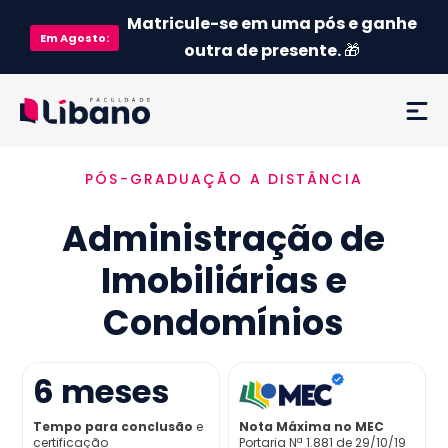
Matricule-se em uma pós e ganhe
Em
Agosto
:
outra de presente.
🎁
PÓS-GRADUAÇÃO A DISTÂNCIA
Ementa
Administração de
Como funciona
Imobiliárias e
Credenciamento MEC
Condomínios
Preço
6
meses
Já sou aluno
Tempo para conclusão
e
Nota Máxima no MEC
certificação
Portaria Nª 1.881 de 29/10/19