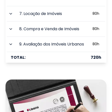
7
.
Locação de Imóveis
80
h
8
.
Compra e Venda de Imóveis
80
h
9
.
Avaliação dos Imóveis Urbanos
80
h
TOTAL:
720
h