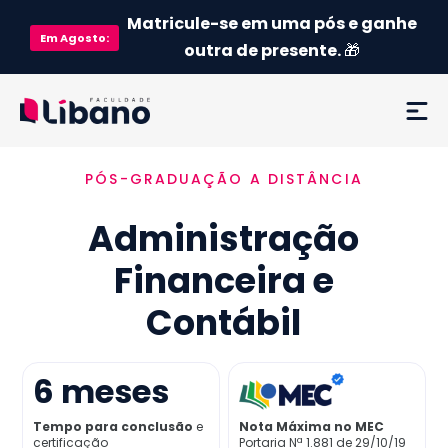
Matricule-se em uma pós e ganhe
Em
Agosto
:
outra de presente.
🎁
PÓS-GRADUAÇÃO A DISTÂNCIA
Ementa
Administração
Como funciona
Financeira e
Credenciamento MEC
Contábil
Preço
6
meses
Já sou aluno
Tempo para conclusão
e
Nota Máxima no MEC
certificação
Portaria Nª 1.881 de 29/10/19