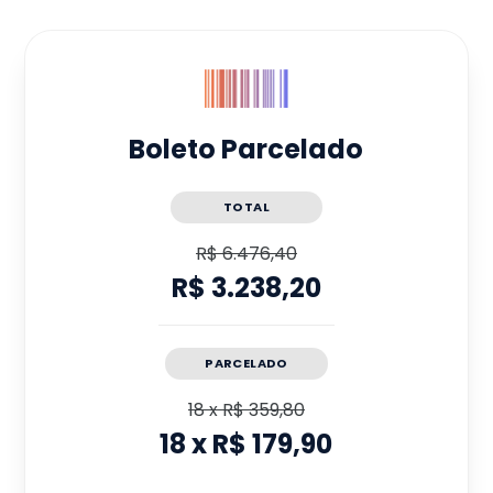
Boleto Parcelado
TOTAL
R$ 6.476,40
R$ 3.238,20
PARCELADO
18
x
R$ 359,80
18
x
R$ 179,90