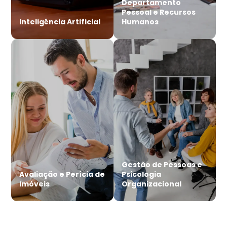
Departamento
Pessoal e Recursos
Inteligência Artificial
Humanos
Gestão de Pessoas e
Avaliação e Perícia de
Psicologia
Imóveis
Organizacional