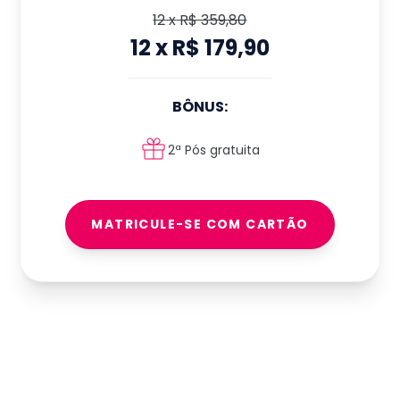
12
x
R$ 359,80
12
x
R$ 179,90
BÔNUS:
2ª Pós gratuita
MATRICULE-SE COM CARTÃO