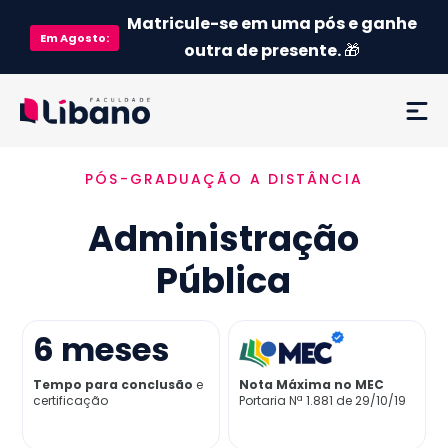
Matricule-se em uma pós e ganhe
Em
Agosto
:
outra de presente.
🎁
PÓS-GRADUAÇÃO A DISTÂNCIA
Ementa
Administração
Como funciona
Pública
Credenciamento MEC
6
meses
Preço
Tempo para conclusão
e
Nota Máxima no MEC
certificação
Portaria Nª 1.881 de 29/10/19
Já sou aluno