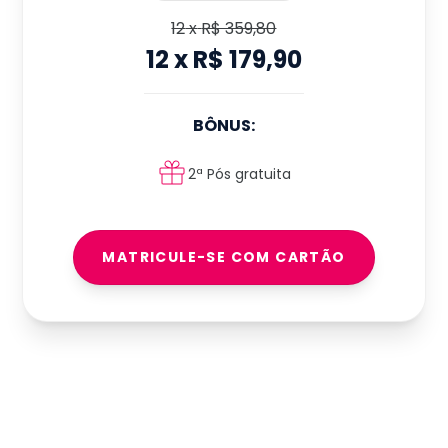
12
x
R$ 359,80
12
x
R$ 179,90
BÔNUS:
2ª Pós gratuita
MATRICULE-SE COM CARTÃO