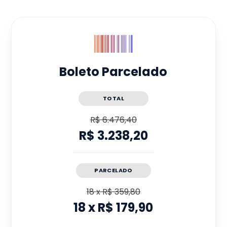
Boleto Parcelado
TOTAL
R$ 6.476,40
R$ 3.238,20
PARCELADO
18
x
R$ 359,80
18
x
R$ 179,90