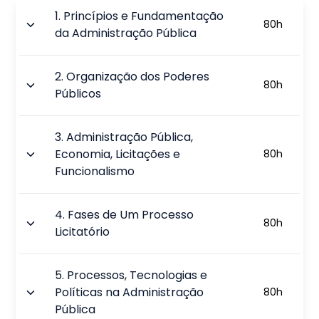
1
.
Princípios e Fundamentação
80
h
da Administração Pública
2
.
Organização dos Poderes
80
h
Públicos
3
.
Administração Pública,
Economia, Licitações e
80
h
Funcionalismo
4
.
Fases de Um Processo
80
h
Licitatório
5
.
Processos, Tecnologias e
Políticas na Administração
80
h
Pública