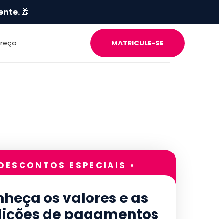
ente.
🎁
Preço
MATRICULE-SE
 DESCONTOS ESPECIAIS •
heça os valores e as
ições de pagamentos