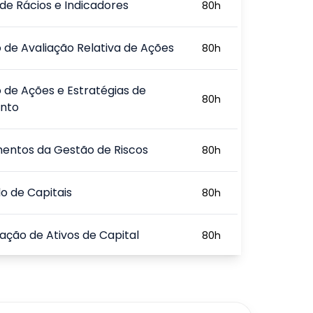
 de Rácios e Indicadores
80
h
de Avaliação Relativa de Ações
80
h
 de Ações e Estratégias de
80
h
ento
entos da Gestão de Riscos
80
h
o de Capitais
80
h
cação de Ativos de Capital
80
h
s e Práticas de Avaliação de
80
h
 Capital