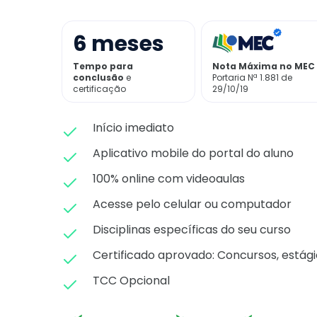
6
meses
Tempo para
Nota Máxima no MEC
conclusão
e
Portaria Nª 1.881 de
certificação
29/10/19
Início imediato
Aplicativo mobile do portal do aluno
100% online com videoaulas
Acesse pelo celular ou computador
Disciplinas específicas do seu curso
Certificado aprovado: C
oncursos, estági
TCC Opcional