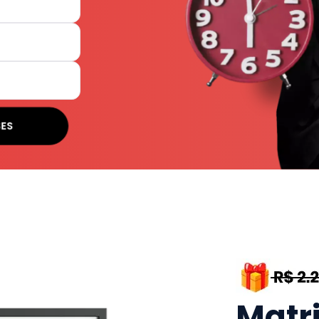
SES
Matr