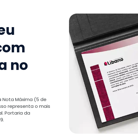
TOTAL:
seu
 com
a no
 a Nota Máxima (5 de
isso representa o mais
. Portaria da
9.