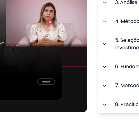
3
.
Análise
4
.
Método 
5
.
Seleção
Investim
6
.
Fundam
7
.
Mercad
8
.
Precifi
9
.
Técnica
Riscos de