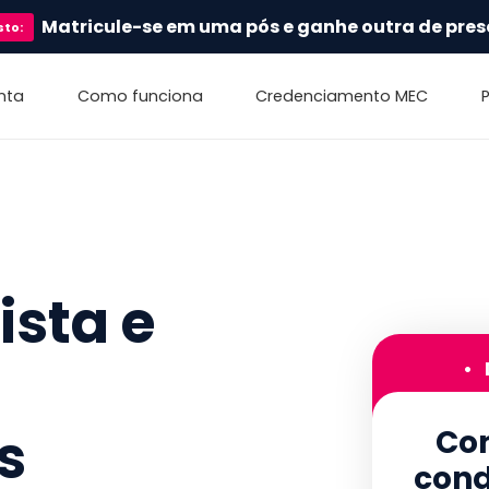
Matricule-se em uma pós e ganhe outra de pres
sto
:
nta
Como funciona
Credenciamento MEC
sta e
•
s
Con
cond