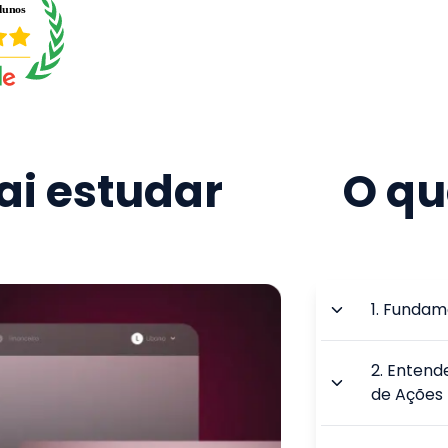
i estudar
O qu
1
.
Fundame
2
.
Entende
de Ações