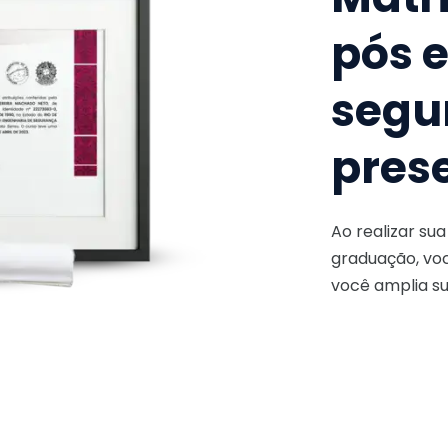
pós 
segu
pres
Ao realizar su
graduação, voc
você amplia su