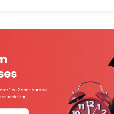
em
ses
rar 1 ou 2 anos para se
 especializar.