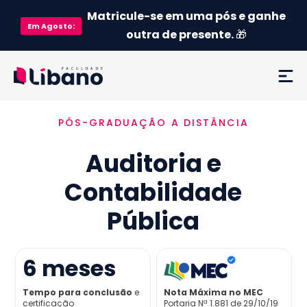
Matricule-se em uma pós e ganhe
Em
Agosto
:
outra de presente.
🎁
PÓS-GRADUAÇÃO A DISTÂNCIA
Ementa
Auditoria e
Como funciona
Contabilidade
Credenciamento MEC
Pública
Preço
6
meses
Já sou aluno
Tempo para conclusão
e
Nota Máxima no MEC
certificação
Portaria Nª 1.881 de 29/10/19