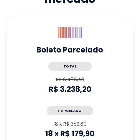
Boleto Parcelado
TOTAL
R$ 6.476,40
R$ 3.238,20
PARCELADO
18
x
R$ 359,80
18
x
R$ 179,90