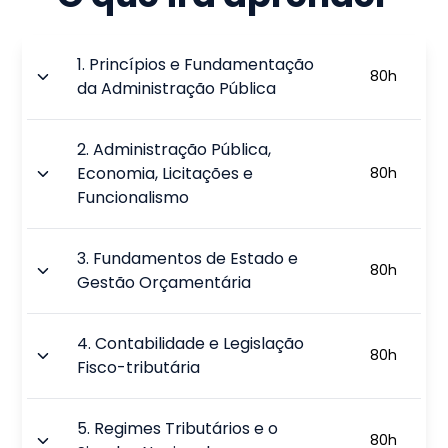
1
.
Princípios e Fundamentação
80
h
da Administração Pública
2
.
Administração Pública,
Economia, Licitações e
80
h
Funcionalismo
3
.
Fundamentos de Estado e
80
h
Gestão Orçamentária
4
.
Contabilidade e Legislação
80
h
Fisco-tributária
5
.
Regimes Tributários e o
80
h