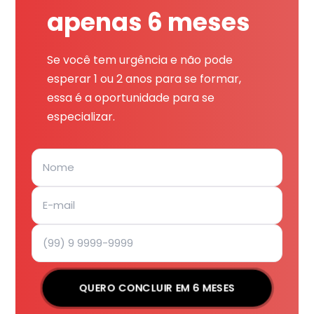
apenas 6 meses
Se você tem urgência e não pode
esperar 1 ou 2 anos para se formar,
essa é a oportunidade para se
especializar.
QUERO CONCLUIR EM 6 MESES