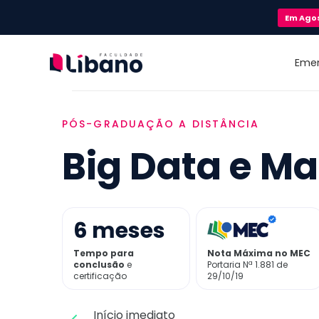
Em
Ago
Eme
PÓS-GRADUAÇÃO A DISTÂNCIA
Big Data e Ma
6
meses
Tempo para
Nota Máxima no MEC
conclusão
e
Portaria Nª 1.881 de
certificação
29/10/19
Início imediato