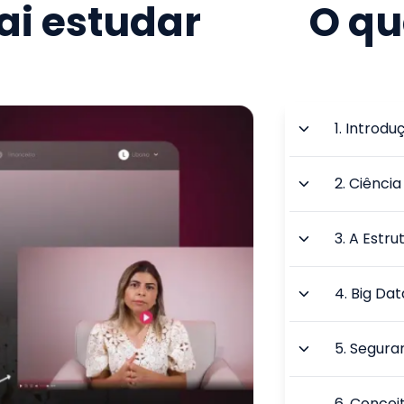
i estudar
O qu
1
.
Introduç
2
.
Ciência
3
.
A Estru
4
.
Big Dat
5
.
Seguran
6
.
Conceit