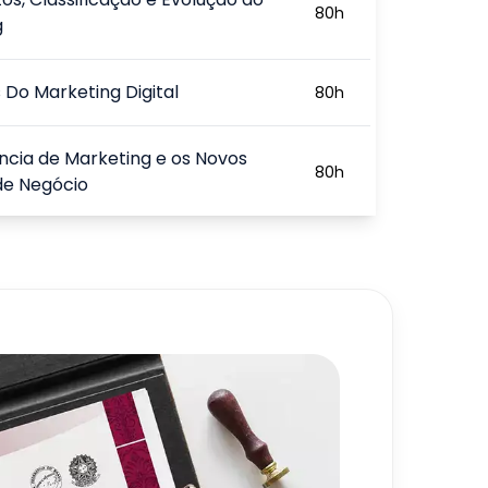
80
h
g
s Do Marketing Digital
80
h
ência de Marketing e os Novos
80
h
de Negócio
s dos Indicadores no Marketing
80
h
720
h