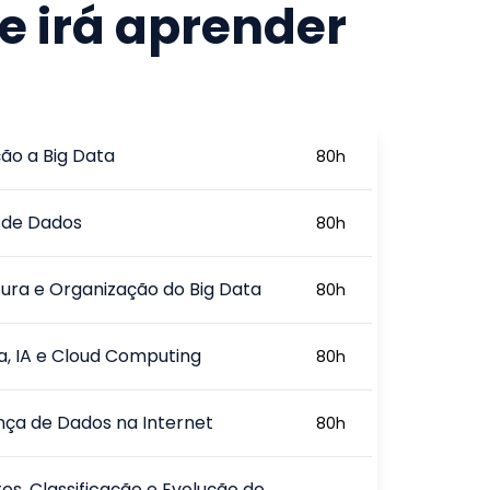
e irá aprender
ão a Big Data
80
h
 de Dados
80
h
tura e Organização do Big Data
80
h
a, IA e Cloud Computing
80
h
ça de Dados na Internet
80
h
os, Classificação e Evolução do