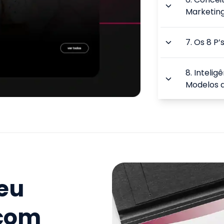
Marketin
7
.
Os 8 P’
8
.
Intelig
Modelos 
9
.
Métrica
TOTAL:
seu
 com