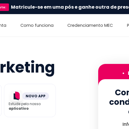
Matricule-se em uma pós e ganhe outra de pres
sto
:
nta
Como funciona
Credenciamento MEC
rketing
•
Con
NOVO APP
cond
Estude pelo nosso
aplicativo
In