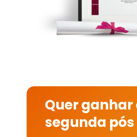
Quer ganhar
segunda pós 