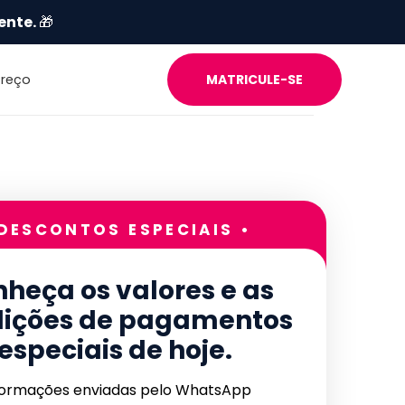
ente.
🎁
Preço
MATRICULE-SE
 DESCONTOS ESPECIAIS •
heça os valores e as
ições de pagamentos
especiais de hoje.
formações enviadas pelo WhatsApp