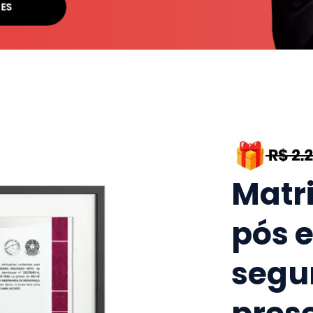
SES
Matr
pós 
segu