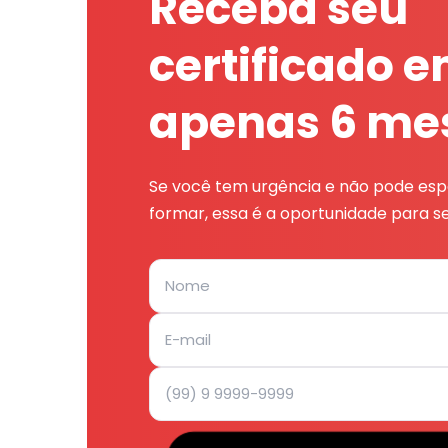
Receba seu
certificado 
apenas 6 me
Se você tem urgência e não pode espe
formar, essa é a oportunidade para se