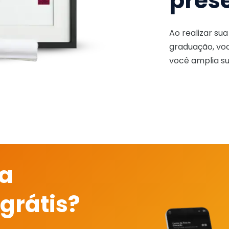
pres
Ao realizar su
graduação, voc
você amplia su
 a
grátis?