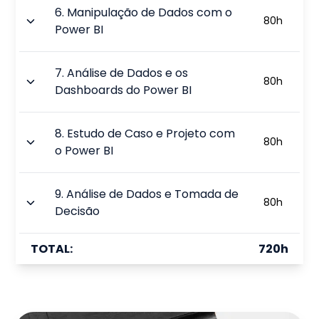
6
.
Manipulação de Dados com o
80
h
Power BI
7
.
Análise de Dados e os
80
h
Dashboards do Power BI
8
.
Estudo de Caso e Projeto com
80
h
o Power BI
9
.
Análise de Dados e Tomada de
80
h
Decisão
TOTAL:
720
h