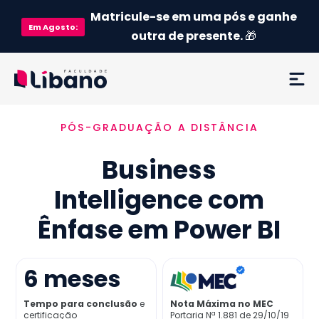
Matricule-se em uma pós e ganhe
Em
Agosto
:
outra de presente.
🎁
PÓS-GRADUAÇÃO A DISTÂNCIA
Ementa
Business
Como funciona
Intelligence com
Credenciamento MEC
Ênfase em Power BI
Preço
6
meses
Já sou aluno
Tempo para conclusão
e
Nota Máxima no MEC
certificação
Portaria Nª 1.881 de 29/10/19