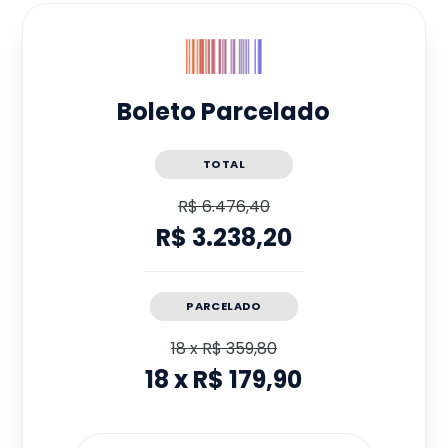
Boleto Parcelado
TOTAL
R$ 6.476,40
R$ 3.238,20
PARCELADO
18
x
R$ 359,80
18
x
R$ 179,90