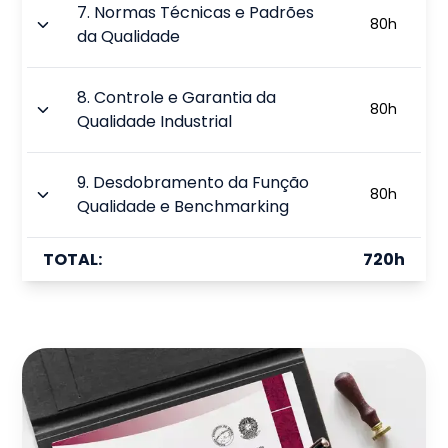
7
.
Normas Técnicas e Padrões
80
h
da Qualidade
8
.
Controle e Garantia da
80
h
Qualidade Industrial
9
.
Desdobramento da Função
80
h
Qualidade e Benchmarking
TOTAL:
720
h