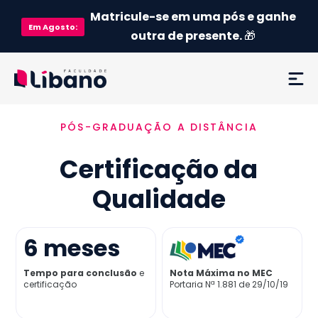
Matricule-se em uma pós e ganhe
Em
Agosto
:
outra de presente.
🎁
PÓS-GRADUAÇÃO A DISTÂNCIA
Ementa
Certificação da
Como funciona
Qualidade
Credenciamento MEC
6
meses
Preço
Tempo para conclusão
e
Nota Máxima no MEC
certificação
Portaria Nª 1.881 de 29/10/19
Já sou aluno