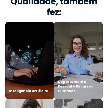
Qualidade
, também
fez:
Departamento
Pessoal e Recursos
Inteligência Artificial
Humanos