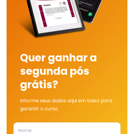
Quer ganhar a
segunda pós
grátis?
Informe seus dados aqui em baixo para
garantir o curso.