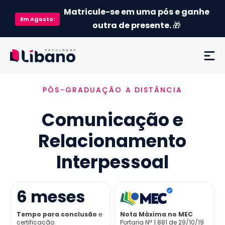
Matricule-se em uma pós e ganhe
Em
Agosto
:
outra de presente.
🎁
PÓS-GRADUAÇÃO A DISTÂNCIA
Ementa
Comunicação e
Como funciona
Relacionamento
Credenciamento MEC
Interpessoal
Preço
6
meses
Já sou aluno
Tempo para conclusão
e
Nota Máxima no MEC
certificação
Portaria Nª 1.881 de 29/10/19