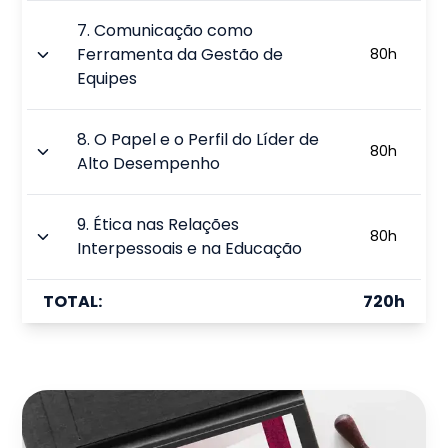
7
.
Comunicação como
Ferramenta da Gestão de
80
h
Equipes
8
.
O Papel e o Perfil do Líder de
80
h
Alto Desempenho
9
.
Ética nas Relações
80
h
Interpessoais e na Educação
TOTAL:
720
h