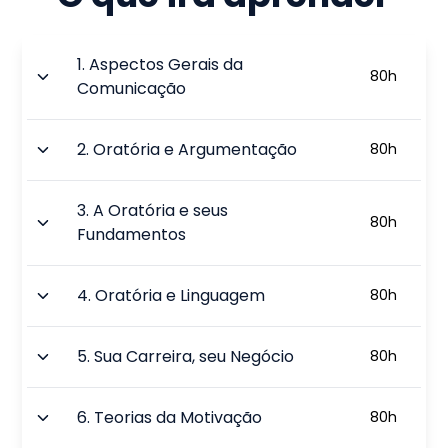
1
.
Aspectos Gerais da
80
h
Comunicação
2
.
Oratória e Argumentação
80
h
3
.
A Oratória e seus
80
h
Fundamentos
4
.
Oratória e Linguagem
80
h
5
.
Sua Carreira, seu Negócio
80
h
6
.
Teorias da Motivação
80
h