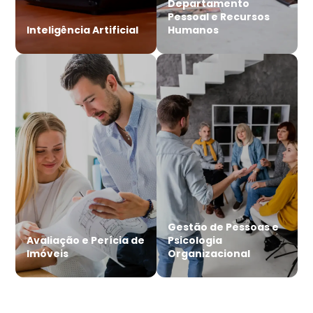
Departamento
Pessoal e Recursos
Inteligência Artificial
Humanos
Gestão de Pessoas e
Avaliação e Perícia de
Psicologia
Imóveis
Organizacional