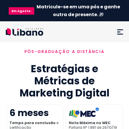
Matricule-se em uma pós e ganhe
Em
Agosto
:
outra de presente.
🎁
PÓS-GRADUAÇÃO A DISTÂNCIA
Ementa
Estratégias e
Como funciona
Métricas de
Credenciamento MEC
Marketing Digital
Preço
6
meses
Já sou aluno
Tempo para conclusão
e
Nota Máxima no MEC
certificação
Portaria Nª 1.881 de 29/10/19