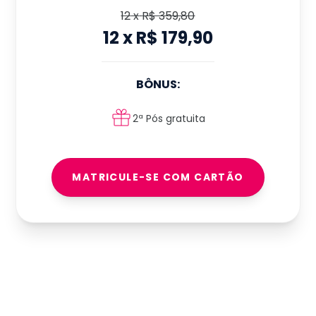
12
x
R$ 359,80
12
x
R$ 179,90
BÔNUS:
2ª Pós gratuita
MATRICULE-SE COM CARTÃO