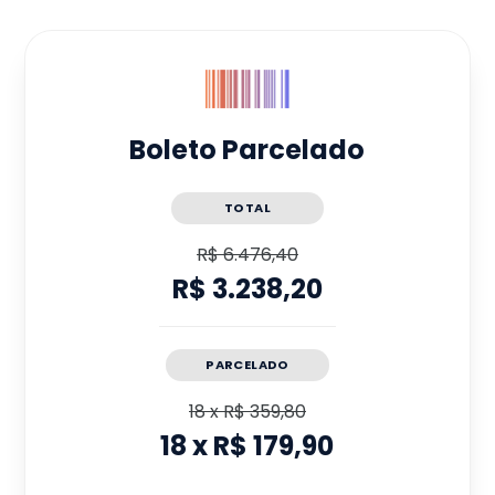
Boleto Parcelado
TOTAL
R$ 6.476,40
R$ 3.238,20
PARCELADO
18
x
R$ 359,80
18
x
R$ 179,90