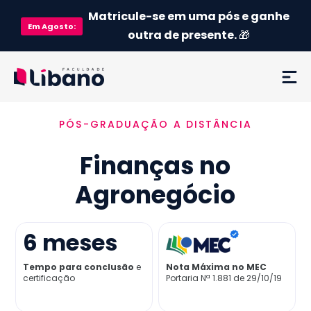
Matricule-se em uma pós e ganhe
Em
Agosto
:
outra de presente.
🎁
PÓS-GRADUAÇÃO A DISTÂNCIA
Ementa
Finanças no
Como funciona
Agronegócio
Credenciamento MEC
6
meses
Preço
Tempo para conclusão
e
Nota Máxima no MEC
certificação
Portaria Nª 1.881 de 29/10/19
Já sou aluno