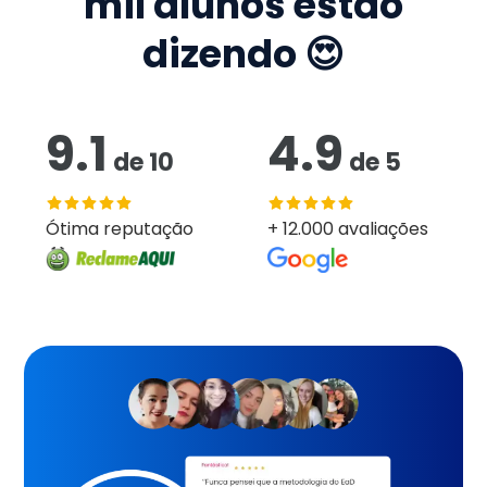
mil
alunos estão
dizendo 😍
9.1
4.9
de
10
de
5
Ótima reputação
+ 12.000 avaliações