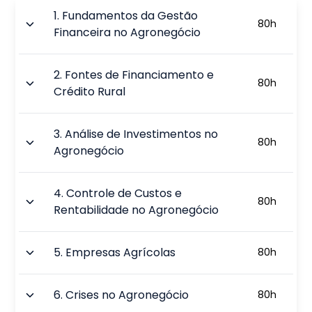
1
.
Fundamentos da Gestão
80
h
Financeira no Agronegócio
2
.
Fontes de Financiamento e
80
h
Crédito Rural
3
.
Análise de Investimentos no
80
h
Agronegócio
4
.
Controle de Custos e
80
h
Rentabilidade no Agronegócio
5
.
Empresas Agrícolas
80
h
6
.
Crises no Agronegócio
80
h