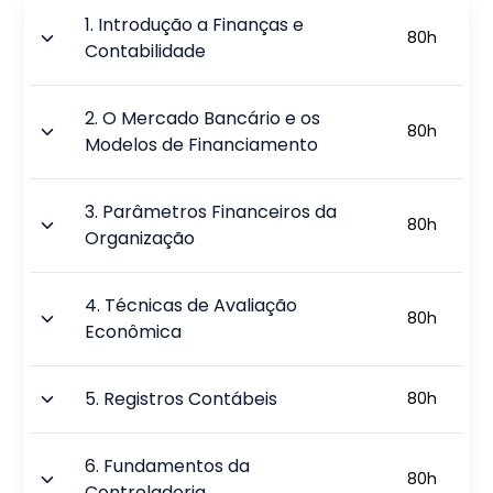
1
.
Introdução a Finanças e
80
h
Contabilidade
2
.
O Mercado Bancário e os
80
h
Modelos de Financiamento
3
.
Parâmetros Financeiros da
80
h
Organização
4
.
Técnicas de Avaliação
80
h
Econômica
5
.
Registros Contábeis
80
h
6
.
Fundamentos da
80
h
Controladoria