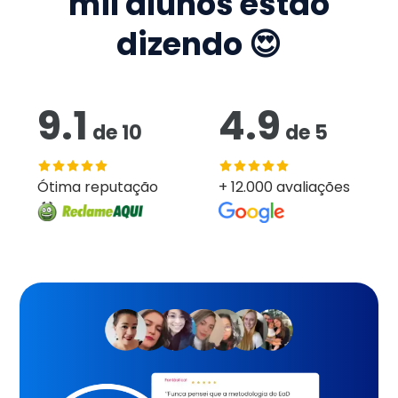
mil
alunos estão
dizendo 😍
9.1
4.9
de
10
de
5
Ótima reputação
+ 12.000 avaliações