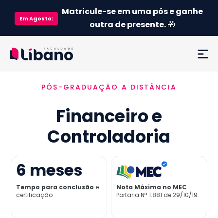
Matricule-se em uma pós e ganhe
Em
Agosto
:
outra de presente.
🎁
PÓS-GRADUAÇÃO A DISTÂNCIA
Ementa
Financeiro e
Como funciona
Controladoria
Credenciamento MEC
6
meses
Preço
Tempo para conclusão
e
Nota Máxima no MEC
certificação
Portaria Nª 1.881 de 29/10/19
Já sou aluno