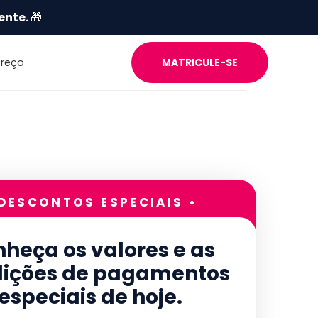
ente.
🎁
Preço
MATRICULE-SE
 DESCONTOS ESPECIAIS •
heça os valores e as
ições de pagamentos
especiais de hoje.