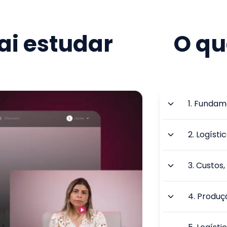
i estudar
O qu
1
.
Fundame
2
.
Logísti
3
.
Custos,
4
.
Produçã