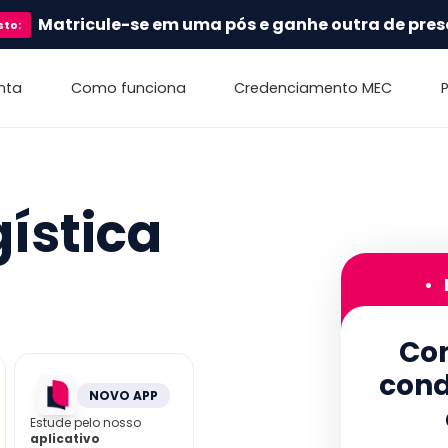
Matricule-se em uma pós e ganhe outra de pres
sto
:
nta
Como funciona
Credenciamento MEC
ística
•
Con
cond
NOVO APP
Estude pelo nosso
aplicativo