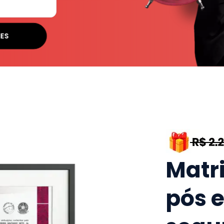
SES
Matr
pós 