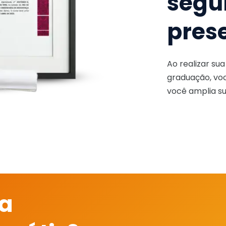
segu
pres
Ao realizar su
graduação, voc
você amplia su
 a