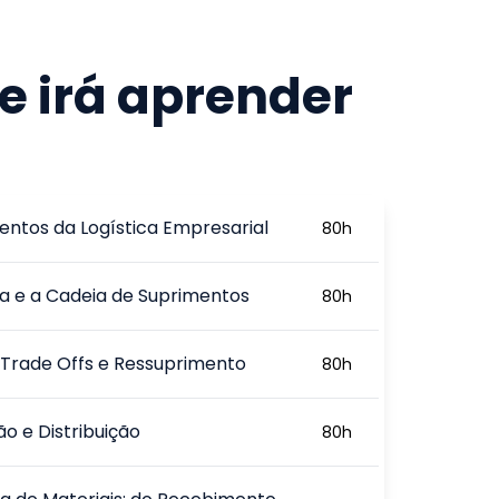
e irá aprender
ntos da Logística Empresarial
80
h
ca e a Cadeia de Suprimentos
80
h
 Trade Offs e Ressuprimento
80
h
o e Distribuição
80
h