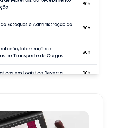
ca de Materiais: do Recebimento
80
h
ição
de Estoques e Administração de
80
h
ntação, Informações e
80
h
as no Transporte de Cargas
áticas em Logística Reversa
80
h
e Operações Logísticas
80
h
onais
720
h