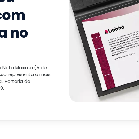
 com
a no
 a Nota Máxima (5 de
isso representa o mais
. Portaria da
9.