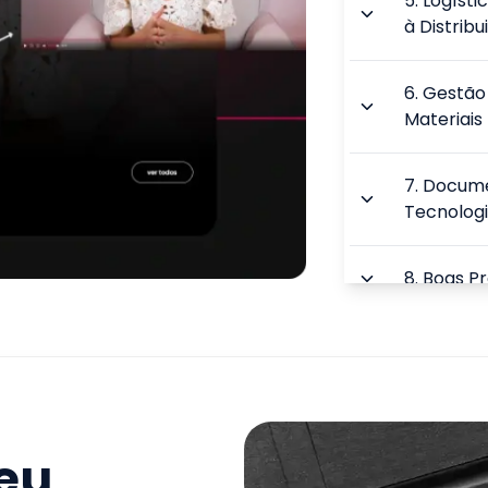
5
.
Logísti
à Distribu
6
.
Gestão 
Materiais
7
.
Docume
Tecnologi
8
.
Boas Pr
9
.
Supply 
Internaci
TOTAL:
seu