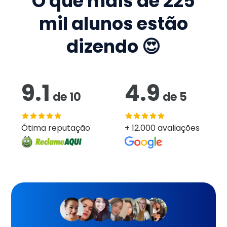
O que mais de
225
mil
alunos estão
dizendo 😍
9.1
4.9
de
10
de
5
Ótima reputação
+ 12.000 avaliações