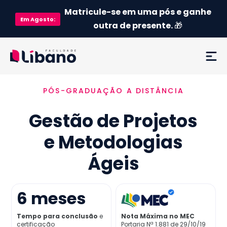
Matricule-se em uma pós e ganhe
Em
Agosto
:
outra de presente.
🎁
PÓS-GRADUAÇÃO A DISTÂNCIA
Ementa
Gestão de Projetos
Como funciona
e Metodologias
Credenciamento MEC
Ágeis
Preço
6
meses
Já sou aluno
Tempo para conclusão
e
Nota Máxima no MEC
certificação
Portaria Nª 1.881 de 29/10/19