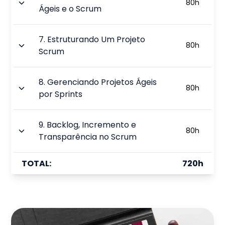
80
h
Ágeis e o Scrum
7
.
Estruturando Um Projeto
80
h
Scrum
8
.
Gerenciando Projetos Ágeis
80
h
por Sprints
9
.
Backlog, Incremento e
80
h
Transparência no Scrum
TOTAL:
720
h