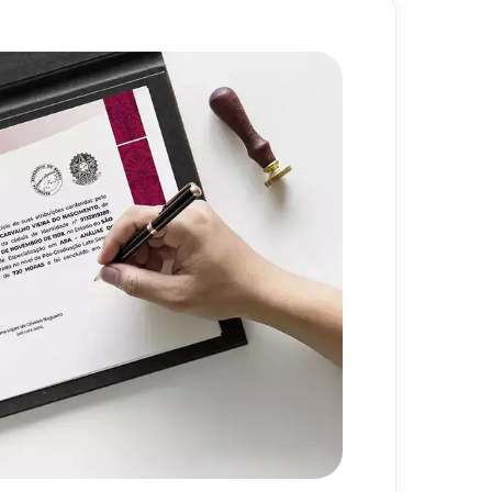
ão do Marketing de
80
h
amento
720
h