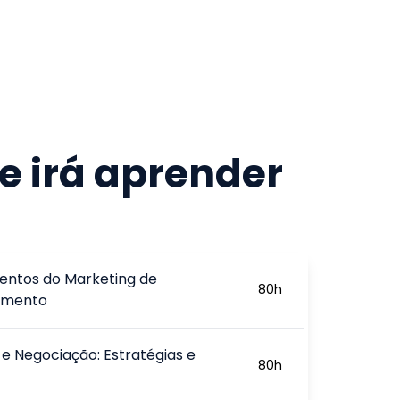
e irá aprender
ntos do Marketing de
80
h
amento
e Negociação: Estratégias e
80
h