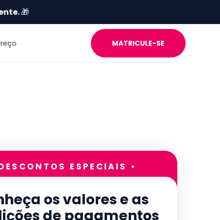
ente.
🎁
Preço
MATRICULE-SE
 DESCONTOS ESPECIAIS •
heça os valores e as
ições de pagamentos