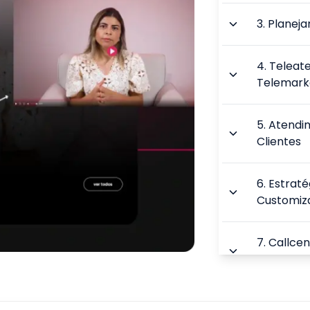
3
.
Planeja
4
.
Teleat
Telemark
5
.
Atendi
Clientes
6
.
Estraté
Customiz
7
.
Callcen
Legislaçã
8
.
Pós-ven