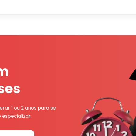
em
ses
rar 1 ou 2 anos para se
 especializar.