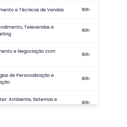
mento e Técnicas de Vendas
80
h
endimento, Televendas e
80
h
eting
mento e Negociação com
80
h
gias de Personalização e
80
h
ação
ter: Ambiente, Sistemas e
80
h
o
da e Experiência do Cliente
80
h