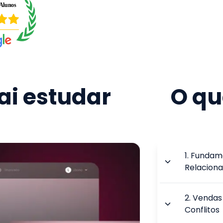
i estudar
O qu
1
.
Fundame
Relacion
2
.
Vendas 
Conflitos