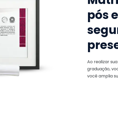
pós 
segu
pres
Ao realizar su
graduação, voc
você amplia su