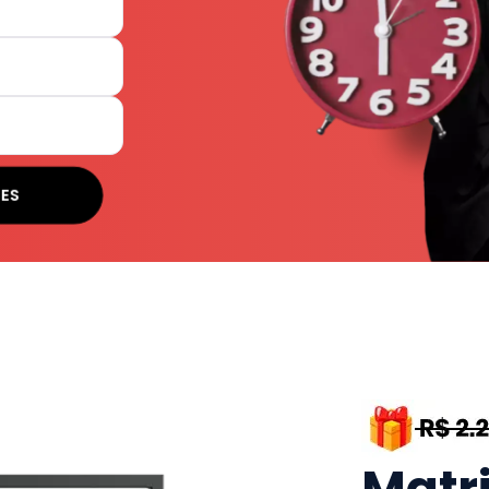
SES
Matr