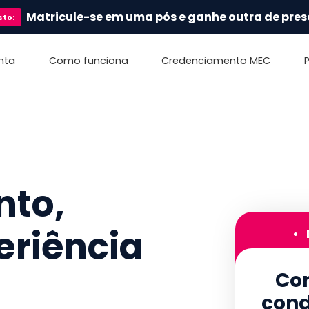
Matricule-se em uma pós e ganhe outra de pres
sto
:
nta
Como funciona
Credenciamento MEC
nto,
eriência
•
Con
cond