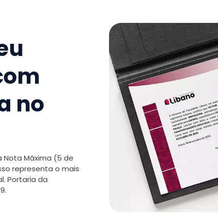
9
.
Avaliaç
Relacion
seu
TOTAL:
 com
a no
 a Nota Máxima (5 de
isso representa o mais
. Portaria da
9.