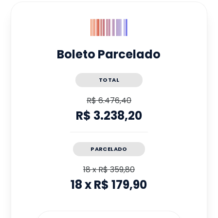
Boleto Parcelado
TOTAL
R$ 6.476,40
R$ 3.238,20
PARCELADO
18
x
R$ 359,80
18
x
R$ 179,90