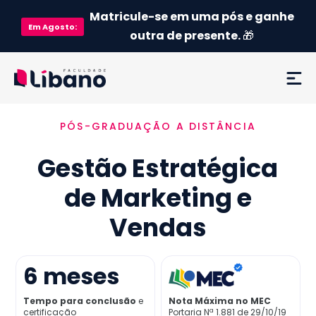
Matricule-se em uma pós e ganhe
Em
Agosto
:
outra de presente.
🎁
PÓS-GRADUAÇÃO A DISTÂNCIA
Ementa
Gestão Estratégica
Como funciona
de Marketing e
Credenciamento MEC
Vendas
Preço
6
meses
Já sou aluno
Tempo para conclusão
e
Nota Máxima no MEC
certificação
Portaria Nª 1.881 de 29/10/19