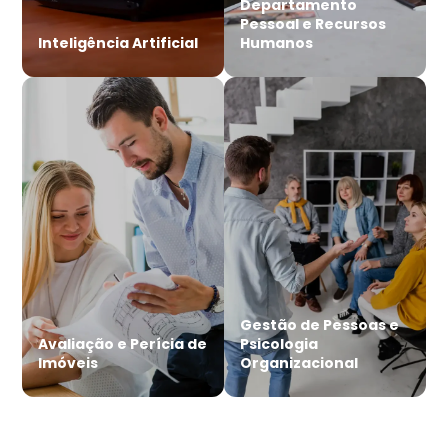
Departamento
Pessoal e Recursos
Inteligência Artificial
Humanos
Gestão de Pessoas e
Avaliação e Perícia de
Psicologia
Imóveis
Organizacional