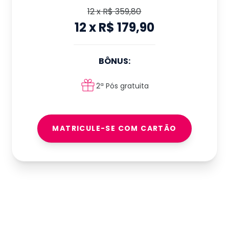
12
x
R$ 359,80
12
x
R$ 179,90
BÔNUS:
2ª Pós gratuita
MATRICULE-SE COM CARTÃO