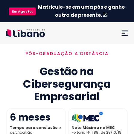
Matricule-se em uma pós e ganhe
Em
Agosto
:
outra de presente.
🎁
PÓS-GRADUAÇÃO A DISTÂNCIA
Ementa
Gestão na
Como funciona
Cibersegurança
Credenciamento MEC
Empresarial
Preço
6
meses
Já sou aluno
Tempo para conclusão
e
Nota Máxima no MEC
certificação
Portaria Nª 1.881 de 29/10/19