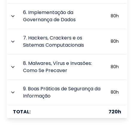
6
.
Implementação da
80
h
Governança de Dados
7
.
Hackers, Crackers e os
80
h
Sistemas Computacionais
8
.
Malwares, Vírus e Invasões:
80
h
Como Se Precaver
9
.
Boas Práticas de Segurança da
80
h
Informação
TOTAL:
720
h