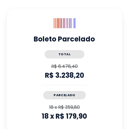
Boleto Parcelado
TOTAL
R$ 6.476,40
R$ 3.238,20
PARCELADO
18
x
R$ 359,80
18
x
R$ 179,90