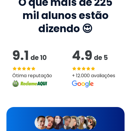
O que mais de
225
mil
alunos estão
dizendo 😍
9.1
4.9
de
10
de
5
Ótima reputação
+ 12.000 avaliações