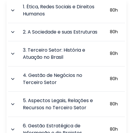
1
.
Ética, Redes Sociais e Direitos
80
h
Humanos
2
.
A Sociedade e suas Estruturas
80
h
3
.
Terceiro Setor: História e
80
h
Atuação no Brasil
4
.
Gestão de Negócios no
80
h
Terceiro Setor
5
.
Aspectos Legais, Relações e
80
h
Recursos no Terceiro Setor
6
.
Gestão Estratégica de
80
h
Informação e de Projetos