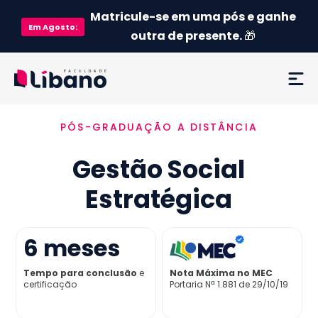
Matricule-se em uma pós e ganhe
Em
Agosto
:
outra de presente.
🎁
PÓS-GRADUAÇÃO A DISTÂNCIA
Ementa
Gestão Social
Como funciona
Estratégica
Credenciamento MEC
6
meses
Preço
Tempo para conclusão
e
Nota Máxima no MEC
certificação
Portaria Nª 1.881 de 29/10/19
Já sou aluno