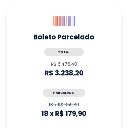
Boleto Parcelado
TOTAL
R$ 6.476,40
R$ 3.238,20
PARCELADO
18
x
R$ 359,80
18
x
R$ 179,90