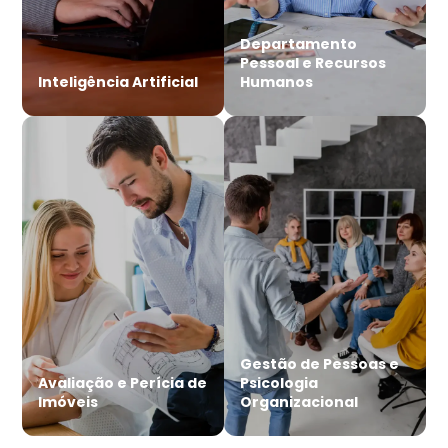
Departamento
Pessoal e Recursos
Inteligência Artificial
Humanos
Gestão de Pessoas e
Avaliação e Perícia de
Psicologia
Imóveis
Organizacional