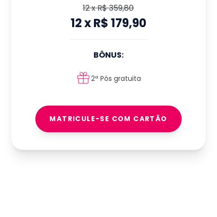
12
x
R$ 359,80
12
x
R$ 179,90
BÔNUS:
2ª Pós gratuita
MATRICULE-SE COM CARTÃO