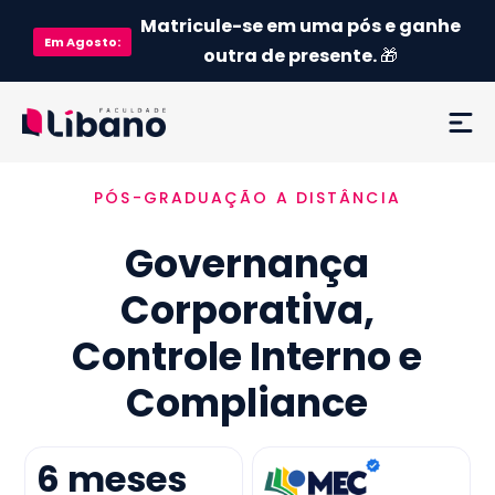
Matricule-se em uma pós e ganhe
Em
Agosto
:
outra de presente.
🎁
PÓS-GRADUAÇÃO A DISTÂNCIA
Ementa
Governança
Como funciona
Corporativa,
Credenciamento MEC
Controle Interno e
Preço
Compliance
Já sou aluno
6
meses