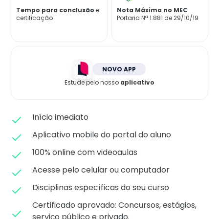
Matricule-se
Tempo para conclusão
e
Nota Máxima no MEC
certificação
Portaria Nª 1.881 de 29/10/19
NOVO APP
Estude pelo nosso
aplicativo
Início imediato
Aplicativo mobile do portal do aluno
100% online com videoaulas
Acesse pelo celular ou computador
Disciplinas específicas do seu curso
Certificado aprovado: C
oncursos, estágios,
serviço público e privado.