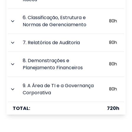
6
.
Classificação, Estrutura e
80
h
Normas de Gerenciamento
7
.
Relatórios de Auditoria
80
h
8
.
Demonstrações e
80
h
Planejamento Financeiros
9
.
A Área de TI e a Governança
80
h
Corporativa
TOTAL:
720
h