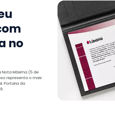
seu
 com
a no
 a Nota Máxima (5 de
isso representa o mais
. Portaria da
9.