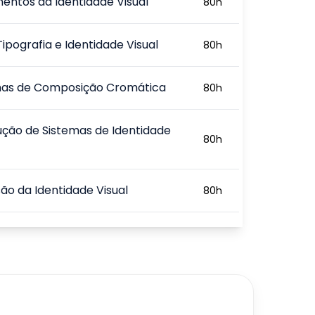
entos da Identidade Visual
80
h
Tipografia e Identidade Visual
80
h
as de Composição Cromática
80
h
ção de Sistemas de Identidade
80
h
ão da Identidade Visual
80
h
ão Prática e Tendências em
80
h
e Visual
720
h