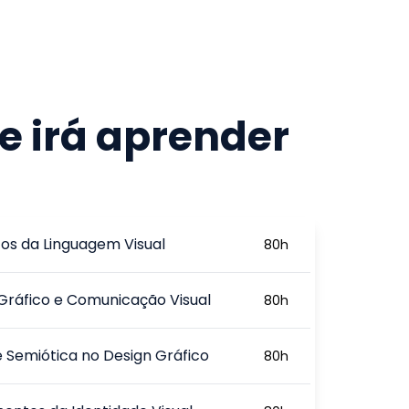
e irá aprender
os da Linguagem Visual
80
h
Gráfico e Comunicação Visual
80
h
e Semiótica no Design Gráfico
80
h