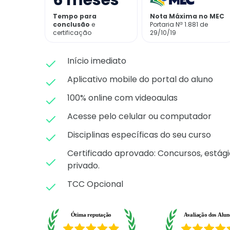
6
meses
Tempo para
Nota Máxima no MEC
conclusão
e
Portaria Nª 1.881 de
certificação
29/10/19
Início imediato
Aplicativo mobile do portal do aluno
100% online com videoaulas
Acesse pelo celular ou computador
Disciplinas específicas do seu curso
Certificado aprovado: C
oncursos, estági
privado.
TCC Opcional