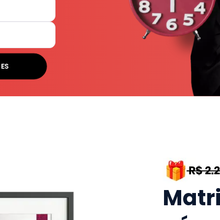
SES
Matr