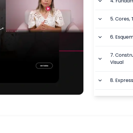
4
.
Fundam
5
.
Cores, 
6
.
Esquem
7
.
Constru
Visual
8
.
Express
9
.
Aplicaç
Identidad
TOTAL: