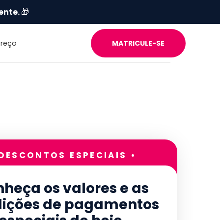
ente.
🎁
Preço
MATRICULE-SE
 DESCONTOS ESPECIAIS •
heça os valores e as
ições de pagamentos