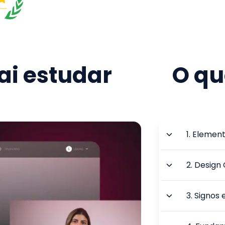
i estudar
O qu
1
.
Element
2
.
Design 
3
.
Signos 