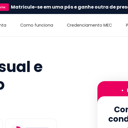
Matricule-se em uma pós e ganhe outra de pres
sto
:
nta
Como funciona
Credenciamento MEC
sual e
o
•
Con
cond