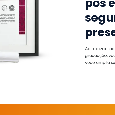
pós 
segu
pres
Ao realizar su
graduação, voc
você amplia su