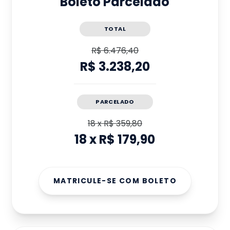
Boleto Parcelado
TOTAL
R$ 6.476,40
R$ 3.238,20
PARCELADO
18
x
R$ 359,80
18
x
R$ 179,90
MATRICULE-SE COM BOLETO