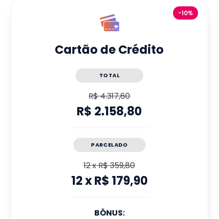
-10%
Cartão de Crédito
TOTAL
R$ 4.317,60
R$ 2.158,80
PARCELADO
12
x
R$ 359,80
12
x
R$ 179,90
BÔNUS: