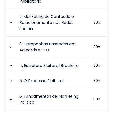
Publicitária
2
.
Marketing de Conteúdo e
Relacionamento nas Redes
80
h
Sociais
3
.
Campanhas Baseadas em
80
h
Adwords e SEO
4
.
Estrutura Eleitoral Brasileira
80
h
5
.
O Processo Eleitoral
80
h
6
.
Fundamentos de Marketing
80
h
Político