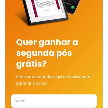
Quer ganhar a
segunda pós
grátis?
Informe seus dados aqui em baixo para
garantir o curso.