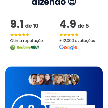
dizendo 😍
9.1
4.9
de
10
de
5
Ótima reputação
+ 12.000 avaliações