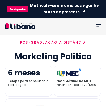
Matricule-se em uma pós e ganhe
Em
Agosto
:
outra de presente.
🎁
PÓS-GRADUAÇÃO A DISTÂNCIA
Ementa
Marketing Político
Como funciona
Credenciamento MEC
6
meses
Tempo para conclusão
e
Nota Máxima no MEC
Preço
certificação
Portaria Nª 1.881 de 29/10/19
Já sou aluno