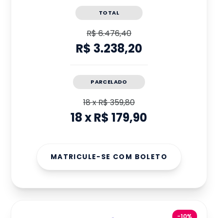
TOTAL
R$ 6.476,40
R$ 3.238,20
PARCELADO
18
x
R$ 359,80
18
x
R$ 179,90
MATRICULE-SE COM BOLETO
-10%