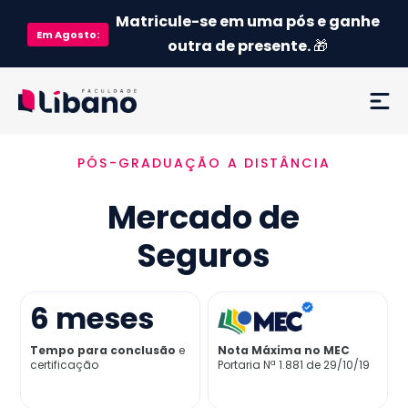
Matricule-se em uma pós e ganhe
Em
Agosto
:
outra de presente.
🎁
PÓS-GRADUAÇÃO A DISTÂNCIA
Ementa
Mercado de
Como funciona
Seguros
Credenciamento MEC
6
meses
Preço
Tempo para conclusão
e
Nota Máxima no MEC
certificação
Portaria Nª 1.881 de 29/10/19
Já sou aluno