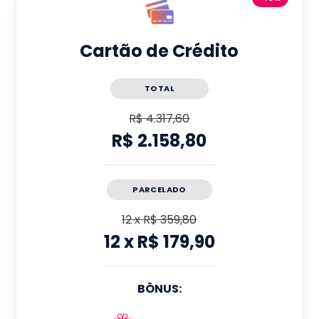
Cartão de Crédito
TOTAL
R$ 4.317,60
R$ 2.158,80
PARCELADO
12
x
R$ 359,80
12
x
R$ 179,90
BÔNUS: