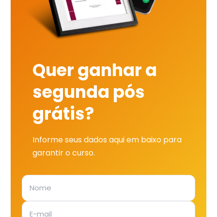
Quer ganhar a
segunda pós
grátis?
Informe seus dados aqui em baixo para
garantir o curso.