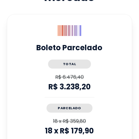
Boleto Parcelado
TOTAL
R$ 6.476,40
R$ 3.238,20
PARCELADO
18
x
R$ 359,80
18
x
R$ 179,90