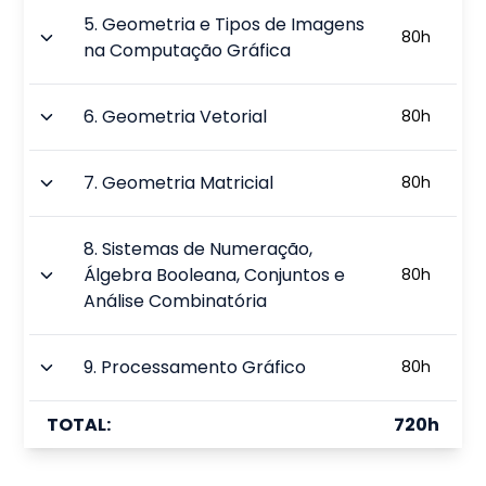
5
.
Geometria e Tipos de Imagens
80
h
na Computação Gráfica
6
.
Geometria Vetorial
80
h
7
.
Geometria Matricial
80
h
8
.
Sistemas de Numeração,
Álgebra Booleana, Conjuntos e
80
h
Análise Combinatória
9
.
Processamento Gráfico
80
h
TOTAL:
720
h