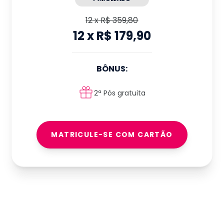
12
x
R$ 359,80
12
x
R$ 179,90
BÔNUS:
2ª Pós gratuita
MATRICULE-SE COM CARTÃO