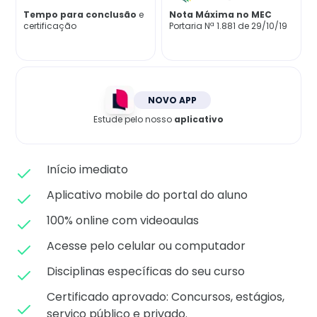
Matricule-se
Tempo para conclusão
e
Nota Máxima no MEC
certificação
Portaria Nª 1.881 de 29/10/19
NOVO APP
Estude pelo nosso
aplicativo
Início imediato
Aplicativo mobile do portal do aluno
100% online com videoaulas
Acesse pelo celular ou computador
Disciplinas específicas do seu curso
Certificado aprovado: C
oncursos, estágios,
serviço público e privado.