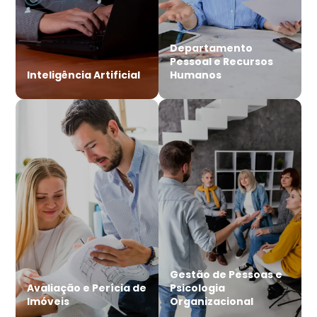
Departamento
Pessoal e Recursos
Inteligência Artificial
Humanos
Gestão de Pessoas e
Avaliação e Perícia de
Psicologia
Imóveis
Organizacional