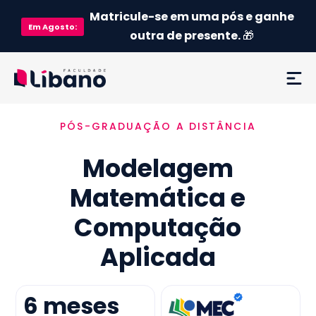
Matricule-se em uma pós e ganhe
Em
Agosto
:
outra de presente.
🎁
PÓS-GRADUAÇÃO A DISTÂNCIA
Ementa
Modelagem
Como funciona
Matemática e
Credenciamento MEC
Computação
Preço
Aplicada
Já sou aluno
6
meses