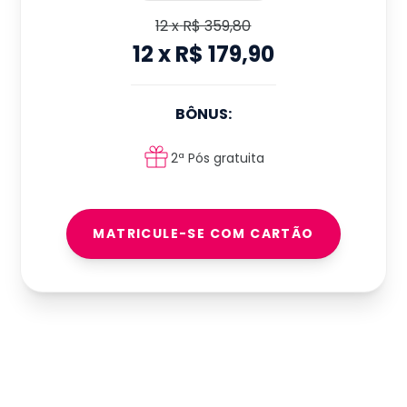
12
x
R$ 359,80
12
x
R$ 179,90
BÔNUS:
2ª Pós gratuita
MATRICULE-SE COM CARTÃO