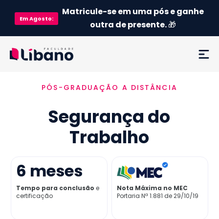
Matricule-se em uma pós e ganhe
Em
Agosto
:
outra de presente.
🎁
PÓS-GRADUAÇÃO A DISTÂNCIA
Ementa
Segurança do
Como funciona
Trabalho
Credenciamento MEC
6
meses
Preço
Tempo para conclusão
e
Nota Máxima no MEC
certificação
Portaria Nª 1.881 de 29/10/19
Já sou aluno