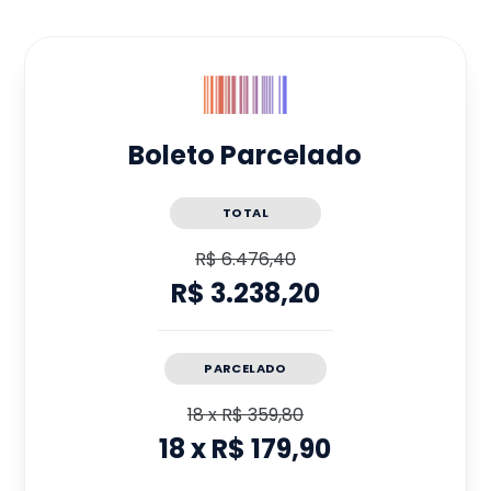
Boleto Parcelado
TOTAL
R$ 6.476,40
R$ 3.238,20
PARCELADO
18
x
R$ 359,80
18
x
R$ 179,90