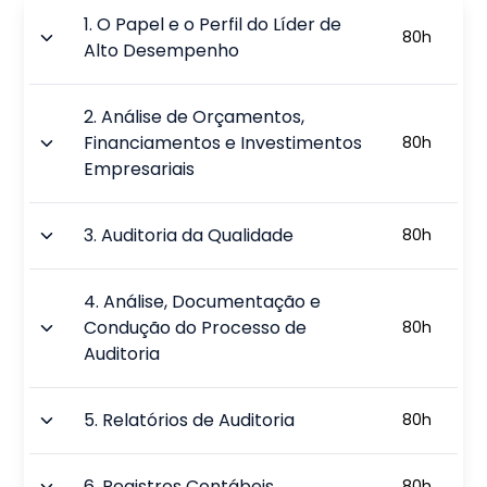
1
.
O Papel e o Perfil do Líder de
80
h
Alto Desempenho
2
.
Análise de Orçamentos,
Financiamentos e Investimentos
80
h
Empresariais
3
.
Auditoria da Qualidade
80
h
4
.
Análise, Documentação e
Condução do Processo de
80
h
Auditoria
5
.
Relatórios de Auditoria
80
h
6
.
Registros Contábeis
80
h