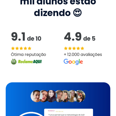
mil
alunos estão
dizendo 😍
9.1
4.9
de
10
de
5
Ótima reputação
+ 12.000 avaliações