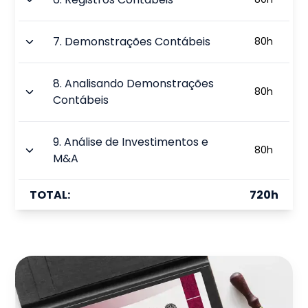
7
.
Demonstrações Contábeis
80
h
8
.
Analisando Demonstrações
80
h
Contábeis
9
.
Análise de Investimentos e
80
h
M&A
TOTAL:
720
h