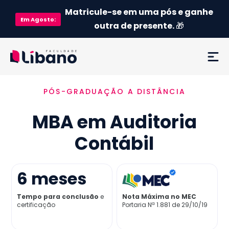
Matricule-se em uma pós e ganhe
Em
Agosto
:
outra de presente.
🎁
PÓS-GRADUAÇÃO A DISTÂNCIA
Ementa
MBA em Auditoria
Como funciona
Contábil
Credenciamento MEC
6
meses
Preço
Tempo para conclusão
e
Nota Máxima no MEC
certificação
Portaria Nª 1.881 de 29/10/19
Já sou aluno