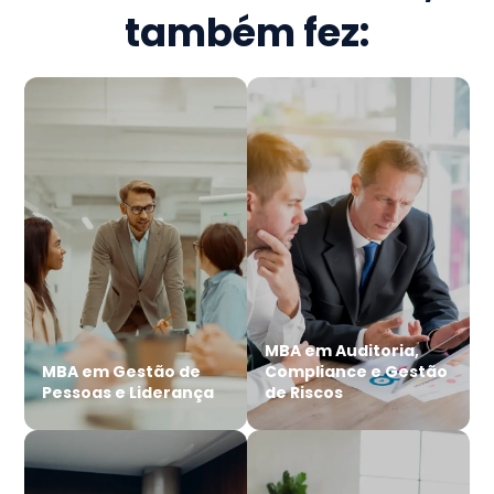
também fez:
MBA em Auditoria,
MBA em Gestão de
Compliance e Gestão
Pessoas e Liderança
de Riscos