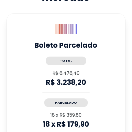
Boleto Parcelado
TOTAL
R$ 6.476,40
R$ 3.238,20
PARCELADO
18
x
R$ 359,80
18
x
R$ 179,90