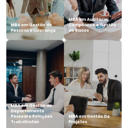
MBA em Auditoria,
MBA em Gestão de
Compliance e Gestão
Pessoas e Liderança
de Riscos
MBA em Gestão de
Departamento
Pessoal e Relações
MBA em Gestão De
Trabalhistas
Projetos