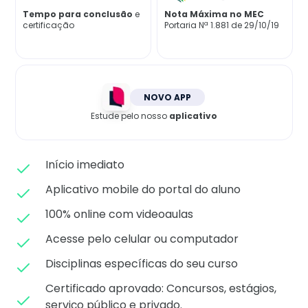
Matricule-se
Tempo para conclusão
e
Nota Máxima no MEC
certificação
Portaria Nª 1.881 de 29/10/19
NOVO APP
Estude pelo nosso
aplicativo
Início imediato
Aplicativo mobile do portal do aluno
100% online com videoaulas
Acesse pelo celular ou computador
Disciplinas específicas do seu curso
Certificado aprovado: C
oncursos, estágios,
serviço público e privado.