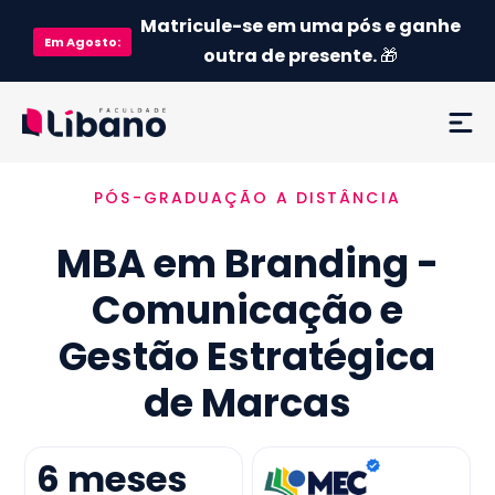
Matricule-se em uma pós e ganhe
Em
Agosto
:
outra de presente.
🎁
PÓS-GRADUAÇÃO A DISTÂNCIA
Ementa
MBA em Branding -
Como funciona
Comunicação e
Credenciamento MEC
Gestão Estratégica
Preço
de Marcas
Já sou aluno
6
meses