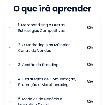
O que irá aprender
1
.
Merchandising e Outras
80
h
Estratégias Competitivas
2
.
O Marketing e os Múltiplos
80
h
Canais de Vendas
3
.
Gestão do Branding
80
h
4
.
Estratégias de Comunicação,
80
h
Promoção e Merchandising
5
.
Modelos de Negócio e
80
h
Marketing Digital