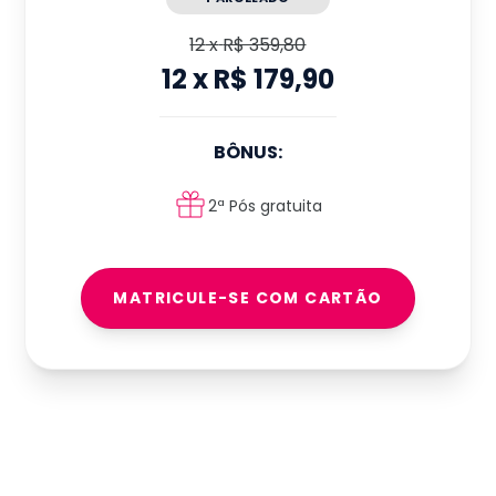
12
x
R$ 359,80
12
x
R$ 179,90
BÔNUS:
2ª Pós gratuita
MATRICULE-SE COM CARTÃO